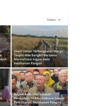
Terbaru
h
Enam Tahun Terbengkalai, Warga
e
Teupin Mee Bangkit Bersama
mbah
Normalisasi Irigasi demi
Ketahanan Pangan
Bupati Aceh Utara Desak
at
Pemulihan 18 Ribu Hektare Sawah
Pascabanjir, Ketahanan Pangan