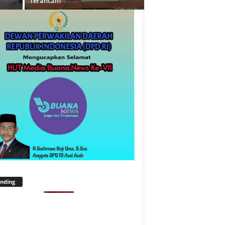
Terancam
nding