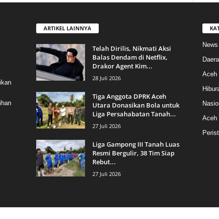
ARTIKEL LAINNYA
KA
News
Telah Dirilis, Nikmati Aksi
Balas Dendam di Netflix,
Daera
Drakor Agent Kim...
Aceh 
28 Juli 2026
ikan
Hibur
Tiga Anggota DPRK Aceh
ihan
Nasio
Utara Donasikan Bola untuk
Liga Persahabatan Tanah...
Aceh
27 Juli 2026
Peris
Liga Gampong III Tanah Luas
Resmi Bergulir, 38 Tim Siap
Rebut...
27 Juli 2026