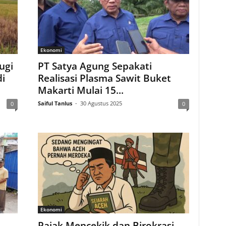
Ekonomi
ugi
PT Satya Agung Sepakati
i
Realisasi Plasma Sawit Buket
Makarti Mulai 15...
Saiful Tanlus
-
30 Agustus 2025
0
0
Ekonomi
Pajak Mencekik dan Birokrasi