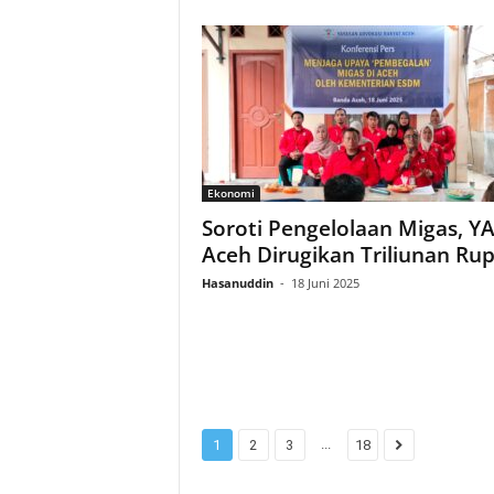
Ekonomi
Soroti Pengelolaan Migas, Y
Aceh Dirugikan Triliunan Ru
Hasanuddin
-
18 Juni 2025
...
1
2
3
18