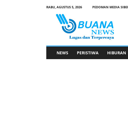
RABU, AGUSTUS 5, 2026
PEDOMAN MEDIA SIBE
B
u
a
n
a
N
e
NEWS
PERISTIWA
HIBURAN
w
s