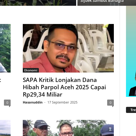
Sijuek Sambut Bahagia
Ekonomi
c
SAPA Kritik Lonjakan Dana
Hibah Parpol Aceh 2025 Capai
Rp29,34 Miliar
Hasanuddin
-
17 September 2025
0
0
Tre