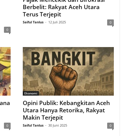
Berbelit: Rakyat Aceh Utara
Terus Terjepit
Saiful Tanlus
-
12 Juli 2025
0
0
Ekonomi
Dana
Opini Publik: Kebangkitan Aceh
t
Utara Hanya Retorika, Rakyat
Makin Terjepit
Saiful Tanlus
-
30 Juni 2025
0
0