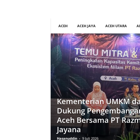
ACEH
ACEH JAYA
ACEH UTARA
A
Kementerian UMKM da
Dukung Pengembanga
Aceh Bersama PT Razm
Jayana
Hasanuddin
-
9 Juli 2026