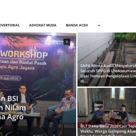
DVERTORIAL
ADVOKAT MUDA
BANDA ACEH
0
SAPA Minta Audit Menyeluru
Seluruh SPPG di Lhokseumaw
Usai Temuan Pengelolaan Li
di...
n BSI
n Nilam
a Agro
BLT Dana Desa 2026 Cair Tep
Waktu, Warga Gampong Alue