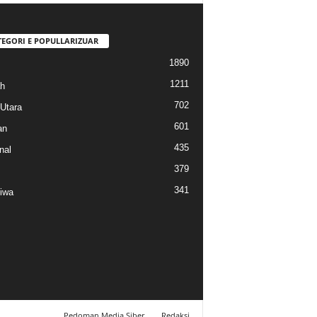
TEGORI E POPULLARIZUAR
1890
1211
h
702
Utara
601
an
435
nal
379
341
tiwa
Pedoman Media Siber
Redaksi