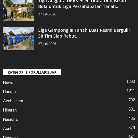
Tiga Anggota DPRK Aceh Utara Donasikan
Bola untuk Liga Persahabatan Tanah...
27 Juli 2026
Liga Gampong III Tanah Luas Resmi Bergulir,
38 Tim Siap Rebut...
27 Juli 2026
KATEGORI E POPULLARIZUAR
1890
News
1211
Daerah
702
Aceh Utara
601
Hiburan
435
Nasional
379
Aceh
341
Peristiwa