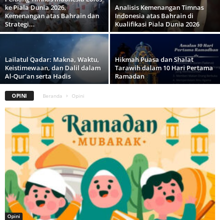
ke Piala Dunia 2026,
Analisis Kemenangan Timnas
Kemenangan atas Bahrain dan
Indonesia atas Bahrain di
Strategi...
Kualifikasi Piala Dunia 2026
Lailatul Qadar: Makna, Waktu,
Hikmah Puasa dan Shalat
Keistimewaan, dan Dalil dalam
Tarawih dalam 10 Hari Pertama
Al-Qur’an serta Hadis
Ramadan
OPINI
Beranda
Opini
Opini