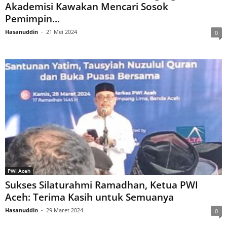
Akademisi Kawakan Mencari Sosok
Pemimpin...
Hasanuddin
-
21 Mei 2024
0
PWI Aceh
Sukses Silaturahmi Ramadhan, Ketua PWI
Aceh: Terima Kasih untuk Semuanya
Hasanuddin
-
29 Maret 2024
0