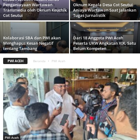
Penganiayaan Wartawan
Oknum Kepala Desa Cot Seutui
Transmedia oleh Oknum Keuchik
Aniaya Wartawan Saat Jalankan
Cot Seutui
Tugas Jurnalistik
Kolaborasi SBA dan PWI akan
Dari 18 Anggota PWI Aceh
Menghapus Kesan Negatif
Peserta UKW Angkatan XIX, Satu
tentang Tambang
Belum Kompeten
PWI ACEH
Beranda
PWI Aceh
PWI Aceh