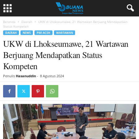
Beranda
Daerah
UKW di Lhokseumawe, 21 Wartawan Berjuang Mendapatkan
Status Kompeten
DAERAH
NEWS
PWI ACEH
WARTAWAN
UKW di Lhokseumawe, 21 Wartawan
Berjuang Mendapatkan Status
Kompeten
Penulis
Hasanuddin
-
8 Agustus 2024