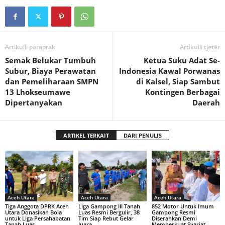
Artikulli paraprak
Artikulli tjetër
Semak Belukar Tumbuh
Ketua Suku Adat Se-
Subur, Biaya Perawatan
Indonesia Kawal Porwanas
dan Pemeliharaan SMPN
di Kalsel, Siap Sambut
13 Lhokseumawe
Kontingen Berbagai
Dipertanyakan
Daerah
ARTIKEL TERKAIT
DARI PENULIS
Aceh Utara
Aceh Utara
Aceh Utara
Tiga Anggota DPRK Aceh
Liga Gampong III Tanah
852 Motor Untuk Imum
Utara Donasikan Bola
Luas Resmi Bergulir, 38
Gampong Resmi
untuk Liga Persahabatan
Tim Siap Rebut Gelar
Diserahkan Demi
Tanah Luas
Juara
Memperkuat Syariat