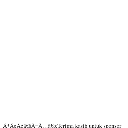
ÃƒÂ¢Ã¢â€šÂ¬Ã…â€œTerima kasih untuk sponsor