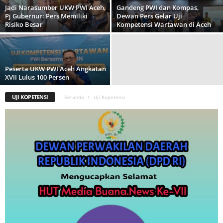
Jadi Narasumber UKW PWI Aceh,
Gandeng PWI dan Kompas,
Pj Gubernur: Pers Memiliki
Dewan Pers Gelar Uji
Risiko Besar
Kompetensi Wartawan di Aceh
Peserta UKW PWI Aceh Angkatan
XVII Lulus 100 Persen
UJI KOPETENSI
Beranda
Uji Kopetensi