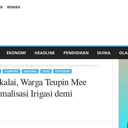
ER
REDAKSI
EKONOMI
HEADLINE
PENDIDIKAN
DUNIA
OLA
arga Teupin Mee Bangkit Bersama Normalisasi Irigasi demi Ketahanan...
GAMPONG
NASIONAL
NEWS
PERTANIAN
alai, Warga Teupin Mee
alisasi Irigasi demi