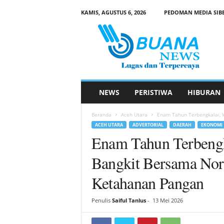
KAMIS, AGUSTUS 6, 2026
PEDOMAN MEDIA SIB
B
u
a
n
a
N
e
NEWS
PERISTIWA
HIBURAN
w
s
Beranda
Aceh Utara
Enam Tahun Terbengkalai, W
ACEH UTARA
ADVERTORIAL
DAERAH
EKONOMI
Enam Tahun Terbengk
Bangkit Bersama Norm
Ketahanan Pangan
Penulis
Saiful Tanlus
-
13 Mei 2026