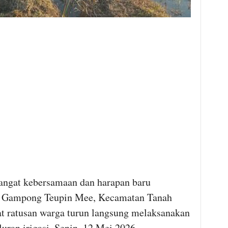
ngat kebersamaan dan harapan baru
at Gampong Teupin Mee, Kecamatan Tanah
at ratusan warga turun langsung melaksanakan
ran irigasi, Senin, 12 Mei 2026.