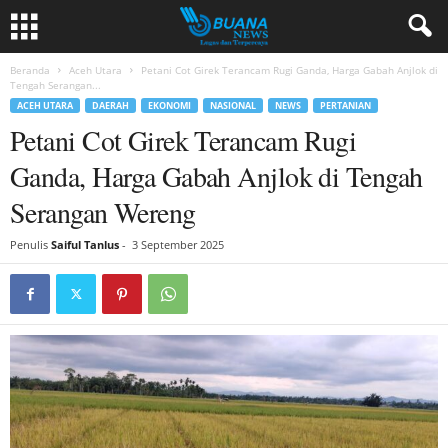
Beranda
Aceh Utara
Petani Cot Girek Terancam Rugi Ganda, Harga Gabah Anjlok di
Tengah Serangan...
ACEH UTARA
DAERAH
EKONOMI
NASIONAL
NEWS
PERTANIAN
Petani Cot Girek Terancam Rugi
Ganda, Harga Gabah Anjlok di Tengah
Serangan Wereng
Penulis
Saiful Tanlus
-
3 September 2025