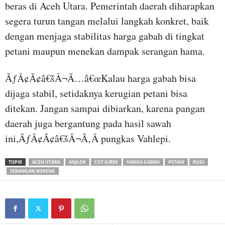
beras di Aceh Utara. Pemerintah daerah diharapkan
segera turun tangan melalui langkah konkret, baik
dengan menjaga stabilitas harga gabah di tingkat
petani maupun menekan dampak serangan hama.
ÃƒÂ¢Ã¢â€šÂ¬Ã…â€œKalau harga gabah bisa
dijaga stabil, setidaknya kerugian petani bisa
ditekan. Jangan sampai dibiarkan, karena pangan
daerah juga bergantung pada hasil sawah
ini,ÃƒÂ¢Ã¢â€šÂ¬Ã‚Â pungkas Vahlepi.
TOPIK
ACEH UTARA
ANJLOK
COT GIREK
HARGA GABAH
PETANI
RUGI
SERANGAN WERENG