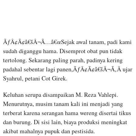
ÃƒÂ¢Ã¢â€šÂ¬Ã…â€œSejak awal tanam, padi kami
sudah diganggu hama. Disemprot obat pun tidak
tertolong. Sekarang paling parah, padinya kering
padahal sebentar lagi panen,ÃƒÂ¢Ã¢â€šÂ¬Ã‚Â ujar
Syahrul, petani Cot Girek.
Keluhan serupa disampaikan M. Reza Vahlepi.
Menurutnya, musim tanam kali ini menjadi yang
terberat karena serangan hama wereng disertai tikus
dan burung. Di sisi lain, biaya produksi meningkat
akibat mahalnya pupuk dan pestisida.