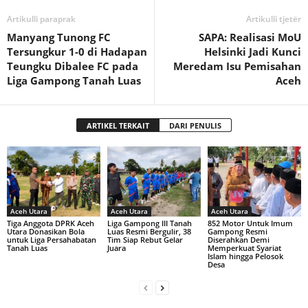
Artikulli paraprak
Artikulli tjetër
Manyang Tunong FC
SAPA: Realisasi MoU
Tersungkur 1-0 di Hadapan
Helsinki Jadi Kunci
Teungku Dibalee FC pada
Meredam Isu Pemisahan
Liga Gampong Tanah Luas
Aceh
ARTIKEL TERKAIT
DARI PENULIS
Aceh Utara
Aceh Utara
Aceh Utara
Tiga Anggota DPRK Aceh
Liga Gampong III Tanah
852 Motor Untuk Imum
Utara Donasikan Bola
Luas Resmi Bergulir, 38
Gampong Resmi
untuk Liga Persahabatan
Tim Siap Rebut Gelar
Diserahkan Demi
Tanah Luas
Juara
Memperkuat Syariat
Islam hingga Pelosok
Desa