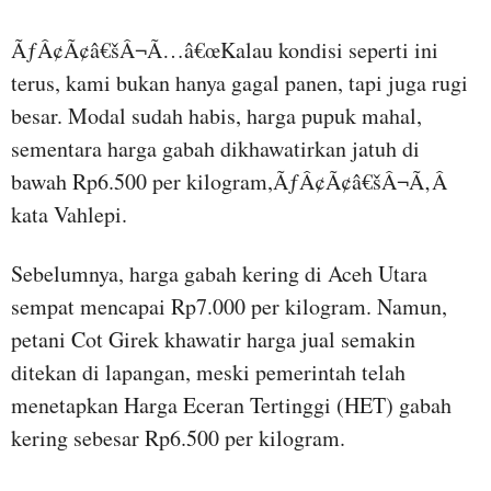
ÃƒÂ¢Ã¢â€šÂ¬Ã…â€œKalau kondisi seperti ini
terus, kami bukan hanya gagal panen, tapi juga rugi
besar. Modal sudah habis, harga pupuk mahal,
sementara harga gabah dikhawatirkan jatuh di
bawah Rp6.500 per kilogram,ÃƒÂ¢Ã¢â€šÂ¬Ã‚Â
kata Vahlepi.
Sebelumnya, harga gabah kering di Aceh Utara
sempat mencapai Rp7.000 per kilogram. Namun,
petani Cot Girek khawatir harga jual semakin
ditekan di lapangan, meski pemerintah telah
menetapkan Harga Eceran Tertinggi (HET) gabah
kering sebesar Rp6.500 per kilogram.