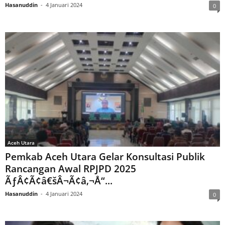
Hasanuddin
-
4 Januari 2024
0
Aceh Utara
Pemkab Aceh Utara Gelar Konsultasi Publik
Rancangan Awal RPJPD 2025
ÃƒÂ¢Ã¢â€šÂ¬Ã¢â‚¬Å“...
Hasanuddin
-
4 Januari 2024
0