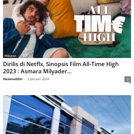
Hiburan
Dirilis di Netflx, Sinopsis Film All-Time High
2023 : Asmara Milyader...
Hasanuddin
-
3 Januari 2024
0