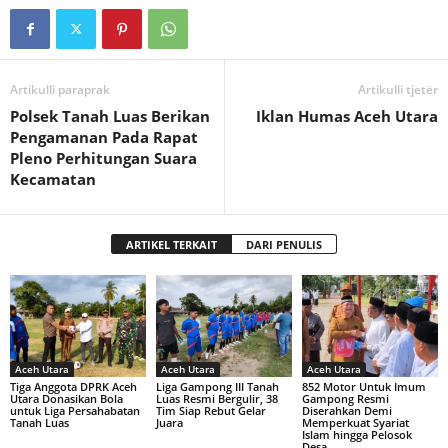
Artikulli paraprak
Artikulli tjetër
Polsek Tanah Luas Berikan
Iklan Humas Aceh Utara
Pengamanan Pada Rapat
Pleno Perhitungan Suara
Kecamatan
ARTIKEL TERKAIT
DARI PENULIS
Aceh Utara
Aceh Utara
Aceh Utara
Tiga Anggota DPRK Aceh
Liga Gampong III Tanah
852 Motor Untuk Imum
Utara Donasikan Bola
Luas Resmi Bergulir, 38
Gampong Resmi
untuk Liga Persahabatan
Tim Siap Rebut Gelar
Diserahkan Demi
Tanah Luas
Juara
Memperkuat Syariat
Islam hingga Pelosok
Desa