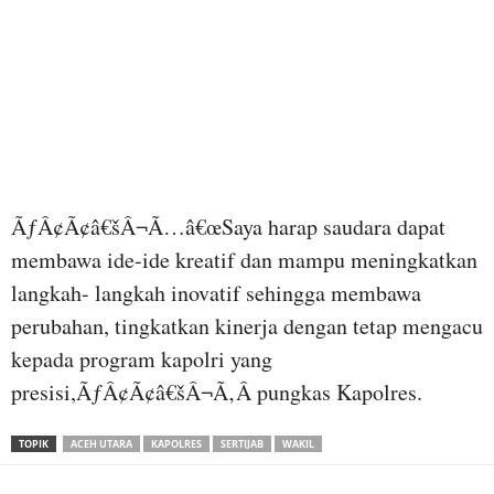
ÃƒÂ¢Ã¢â€šÂ¬Ã…â€œSaya harap saudara dapat
membawa ide-ide kreatif dan mampu meningkatkan
langkah- langkah inovatif sehingga membawa
perubahan, tingkatkan kinerja dengan tetap mengacu
kepada program kapolri yang
presisi,ÃƒÂ¢Ã¢â€šÂ¬Ã‚Â pungkas Kapolres.
TOPIK
ACEH UTARA
KAPOLRES
SERTIJAB
WAKIL