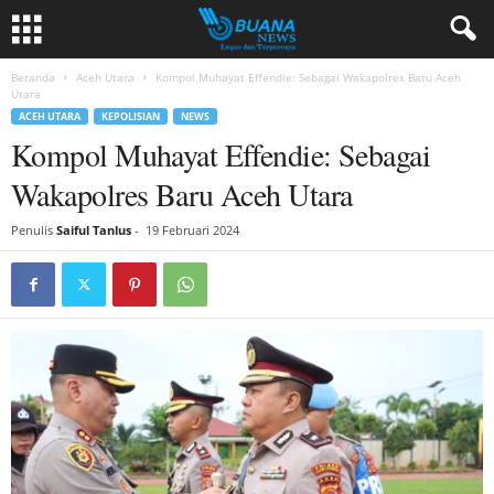
Beranda
Aceh Utara
Kompol Muhayat Effendie: Sebagai Wakapolres Baru Aceh
Utara
ACEH UTARA
KEPOLISIAN
NEWS
Kompol Muhayat Effendie: Sebagai
Wakapolres Baru Aceh Utara
Penulis
Saiful Tanlus
-
19 Februari 2024