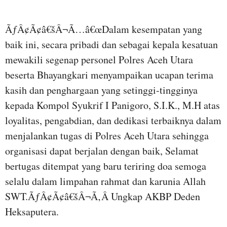
ÃƒÂ¢Ã¢â€šÂ¬Ã…â€œDalam kesempatan yang
baik ini, secara pribadi dan sebagai kepala kesatuan
mewakili segenap personel Polres Aceh Utara
beserta Bhayangkari menyampaikan ucapan terima
kasih dan penghargaan yang setinggi-tingginya
kepada Kompol Syukrif I Panigoro, S.I.K., M.H atas
loyalitas, pengabdian, dan dedikasi terbaiknya dalam
menjalankan tugas di Polres Aceh Utara sehingga
organisasi dapat berjalan dengan baik, Selamat
bertugas ditempat yang baru teriring doa semoga
selalu dalam limpahan rahmat dan karunia Allah
SWT.ÃƒÂ¢Ã¢â€šÂ¬Ã‚Â Ungkap AKBP Deden
Heksaputera.