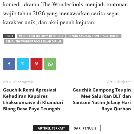
komedi, drama The Wonderfools menjadi tontonan
wajib tahun 2026 yang menawarkan cerita segar,
karakter unik, dan aksi penuh kejutan.
TOPIK
PENGGANTI THE BOYS DI NETFLIX
PENUH AKSI DAN KOMEDI SUPERHERO
SERIAL THE WONDERFOOLS TELAH DIRILIS
Artikulli paraprak
Artikulli tjetër
Geuchik Romi Apresiasi
Geuchik Gampong Teupin
Kehadiran Kapolres
Mee Salurkan BLT dan
Lhokseumawe di Khanduri
Santuni Yatim Jelang Hari
Blang Desa Paya Teungoh
Raya Qurban
ARTIKEL TERKAIT
DARI PENULIS