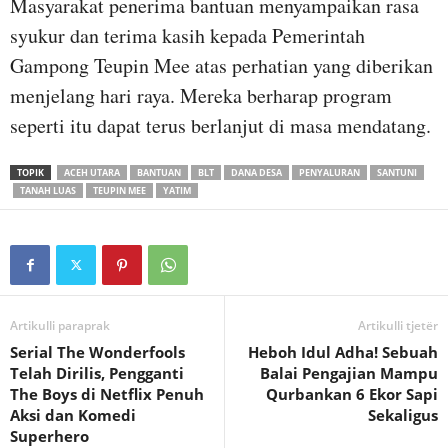
Masyarakat penerima bantuan menyampaikan rasa
syukur dan terima kasih kepada Pemerintah
Gampong Teupin Mee atas perhatian yang diberikan
menjelang hari raya. Mereka berharap program
seperti itu dapat terus berlanjut di masa mendatang.
TOPIK
ACEH UTARA
BANTUAN
BLT
DANA DESA
PENYALURAN
SANTUNI
TANAH LUAS
TEUPIN MEE
YATIM
Artikulli paraprak
Artikulli tjetër
Serial The Wonderfools
Heboh Idul Adha! Sebuah
Telah Dirilis, Pengganti
Balai Pengajian Mampu
The Boys di Netflix Penuh
Qurbankan 6 Ekor Sapi
Aksi dan Komedi
Sekaligus
Superhero