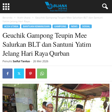
Beranda
Aceh Utara
Geuchik Gampong Teupin Mee Salurkan BLT dan Santuni
Yatim Jelang Hari Raya...
ACEH UTARA
BANTUAN KEMANUSIAN
GAMPONG
NEWS
SOSIAL
Geuchik Gampong Teupin Mee
Salurkan BLT dan Santuni Yatim
Jelang Hari Raya Qurban
Penulis
Saiful Tanlus
-
26 Mei 2026