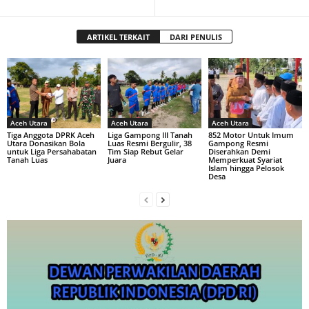
ARTIKEL TERKAIT
DARI PENULIS
Aceh Utara
Aceh Utara
Aceh Utara
Tiga Anggota DPRK Aceh
Liga Gampong III Tanah
852 Motor Untuk Imum
Utara Donasikan Bola
Luas Resmi Bergulir, 38
Gampong Resmi
untuk Liga Persahabatan
Tim Siap Rebut Gelar
Diserahkan Demi
Tanah Luas
Juara
Memperkuat Syariat
Islam hingga Pelosok
Desa