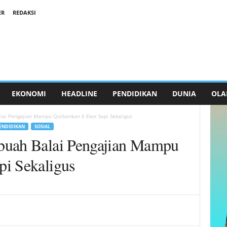
ER
REDAKSI
EKONOMI
HEADLINE
PENDIDIKAN
DUNIA
OLA
lai Pengajian Mampu Qurbankan 6 Ekor Sapi Sekaligus
ENDIDIKAN
SOSIAL
buah Balai Pengajian Mampu
pi Sekaligus