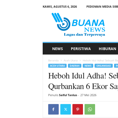
KAMIS, AGUSTUS 6, 2026
PEDOMAN MEDIA SIB
B
u
a
n
a
N
e
NEWS
PERISTIWA
HIBURAN
w
s
Beranda
Aceh Utara
Heboh Idul Adha! Sebuah Ba
ACEH UTARA
DAERAH
NEWS
ORGANISASI
P
Heboh Idul Adha! Se
Qurbankan 6 Ekor Sa
Penulis
Saiful Tanlus
-
27 Mei 2026