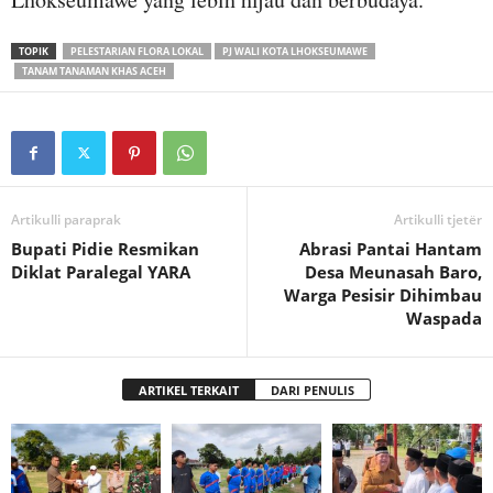
TOPIK
PELESTARIAN FLORA LOKAL
PJ WALI KOTA LHOKSEUMAWE
TANAM TANAMAN KHAS ACEH
Artikulli paraprak
Artikulli tjetër
Bupati Pidie Resmikan
Abrasi Pantai Hantam
Diklat Paralegal YARA
Desa Meunasah Baro,
Warga Pesisir Dihimbau
Waspada
ARTIKEL TERKAIT
DARI PENULIS