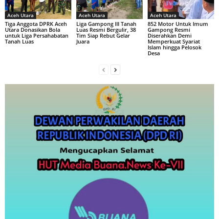
Aceh Utara
Aceh Utara
Aceh Utara
Tiga Anggota DPRK Aceh
Liga Gampong III Tanah
852 Motor Untuk Imum
Utara Donasikan Bola
Luas Resmi Bergulir, 38
Gampong Resmi
untuk Liga Persahabatan
Tim Siap Rebut Gelar
Diserahkan Demi
Tanah Luas
Juara
Memperkuat Syariat
Islam hingga Pelosok
Desa