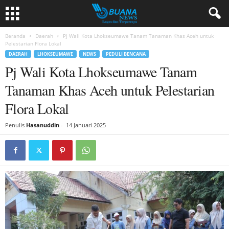
Beranda
Daerah
Pj Wali Kota Lhokseumawe Tanam Tanaman Khas Aceh untuk
Pelestarian Flora Lokal
DAERAH
LHOKSEUMAWE
NEWS
PEDULI BENCANA
Pj Wali Kota Lhokseumawe Tanam
Tanaman Khas Aceh untuk Pelestarian
Flora Lokal
Penulis
Hasanuddin
-
14 Januari 2025