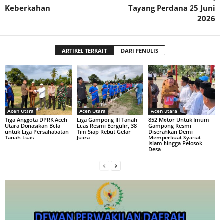
Keberkahan
Tayang Perdana 25 Juni
2026
ARTIKEL TERKAIT
DARI PENULIS
Aceh Utara
Aceh Utara
Aceh Utara
Tiga Anggota DPRK Aceh
Liga Gampong III Tanah
852 Motor Untuk Imum
Utara Donasikan Bola
Luas Resmi Bergulir, 38
Gampong Resmi
untuk Liga Persahabatan
Tim Siap Rebut Gelar
Diserahkan Demi
Tanah Luas
Juara
Memperkuat Syariat
Islam hingga Pelosok
Desa