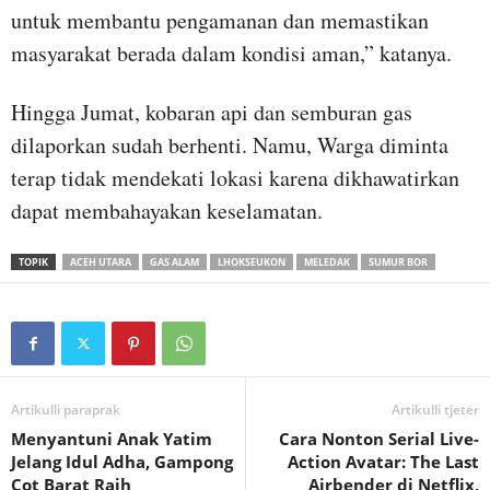
untuk membantu pengamanan dan memastikan
masyarakat berada dalam kondisi aman,” katanya.
Hingga Jumat, kobaran api dan semburan gas
dilaporkan sudah berhenti. Namu, Warga diminta
terap tidak mendekati lokasi karena dikhawatirkan
dapat membahayakan keselamatan.
TOPIK
ACEH UTARA
GAS ALAM
LHOKSEUKON
MELEDAK
SUMUR BOR
Artikulli paraprak
Artikulli tjetër
Menyantuni Anak Yatim
Cara Nonton Serial Live-
Jelang Idul Adha, Gampong
Action Avatar: The Last
Cot Barat Raih
Airbender di Netflix,