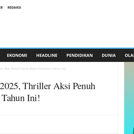
ER
REDAKSI
EKONOMI
HEADLINE
PENDIDIKAN
DUNIA
OLA
er Aksi Penuh Intrik Wajib Ditonton Tahun Ini!
025, Thriller Aksi Penuh
 Tahun Ini!