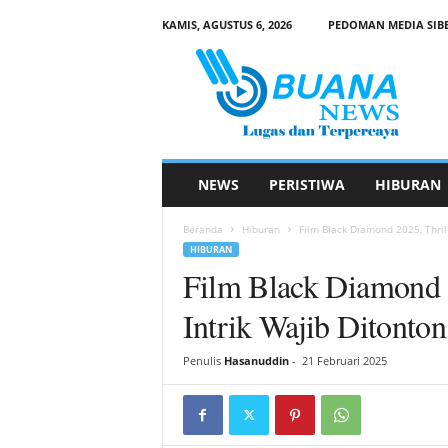
KAMIS, AGUSTUS 6, 2026
PEDOMAN MEDIA SIB
B
u
a
n
a
N
e
NEWS
PERISTIWA
HIBURAN
w
s
Beranda
Hiburan
Film Black Diamond 2025, Thrill
HIBURAN
Film Black Diamond 2
Intrik Wajib Ditonton
Penulis
Hasanuddin
-
21 Februari 2025