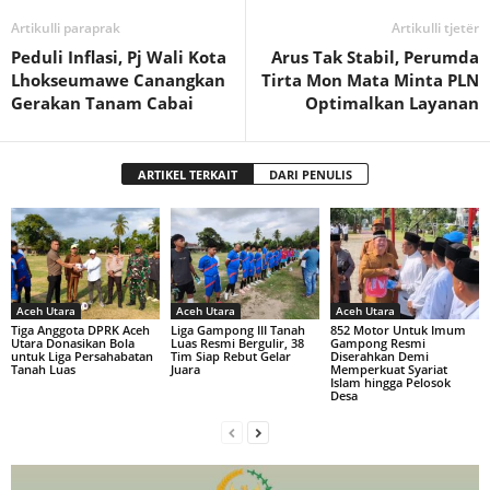
Artikulli paraprak
Artikulli tjetër
Peduli Inflasi, Pj Wali Kota
Arus Tak Stabil, Perumda
Lhokseumawe Canangkan
Tirta Mon Mata Minta PLN
Gerakan Tanam Cabai
Optimalkan Layanan
ARTIKEL TERKAIT
DARI PENULIS
Aceh Utara
Aceh Utara
Aceh Utara
Tiga Anggota DPRK Aceh
Liga Gampong III Tanah
852 Motor Untuk Imum
Utara Donasikan Bola
Luas Resmi Bergulir, 38
Gampong Resmi
untuk Liga Persahabatan
Tim Siap Rebut Gelar
Diserahkan Demi
Tanah Luas
Juara
Memperkuat Syariat
Islam hingga Pelosok
Desa