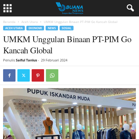
Beranda
Aceh Utara
UMKM Unggulan Binaan PT-PIM Go Kancah Global
ACEH UTARA
EKONOMI
NEWS
SOSIAL
UMKM Unggulan Binaan PT-PIM Go
Kancah Global
Penulis
Saiful Tanlus
-
29 Februari 2024