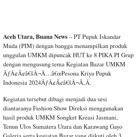
Aceh Utara, Buana News
– PT Pupuk Iskandar
Muda (PIM) dengan bangga menampilkan produk
unggulan UMKM dipuncak HUT ke 8 PIKA PI Grup
dengan mengusung tema Kegiatan Bazar UMKM
ÃƒÂ¢Ã¢â€šÂ¬Ã…â€œPesona Kriya Pupuk
Indonesia 2024ÃƒÂ¢Ã¢â€šÂ¬Ã‚Â.
Kegiatan tersebut dibagi menjadi dua sesi
diantaranya Fashion Show Direksi menggunakan
hasil produk UMKM Songket Kreasi Jasmani,
Tenun Ulos Sumatera Utara dan Karawang Gayo
Galeria serta kegiatan Bazar yang diikuti oleh 3