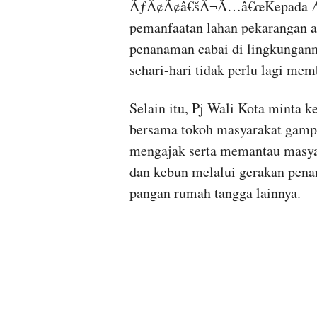
ÃƒÂ¢Ã¢â€šÂ¬Ã…â€œKepada ASN 
pemanfaatan lahan pekarangan at
penanaman cabai di lingkungann
sehari-hari tidak perlu lagi m
Selain itu, Pj Wali Kota minta 
bersama tokoh masyarakat gampo
mengajak serta memantau masya
dan kebun melalui gerakan pena
pangan rumah tangga lainnya.