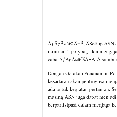
ÃƒÂ¢Ã¢â€šÂ¬Ã‚ÂSetiap ASN di
minimal 5 polybag, dan mengaja
cabaiÃƒÂ¢Ã¢â€šÂ¬Ã‚Â sambun
Dengan Gerakan Penanaman Poho
kesadaran akan pentingnya men
ada untuk kegiatan pertanian. S
masing ASN juga dapat menjadi 
berpartisipasi dalam menjaga ke