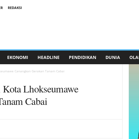
ER
REDAKSI
EKONOMI
HEADLINE
PENDIDIKAN
DUNIA
OLA
Lhokseumawe Canangkan Gerakan Tanam Cabai
ali Kota Lhokseumawe
Tanam Cabai