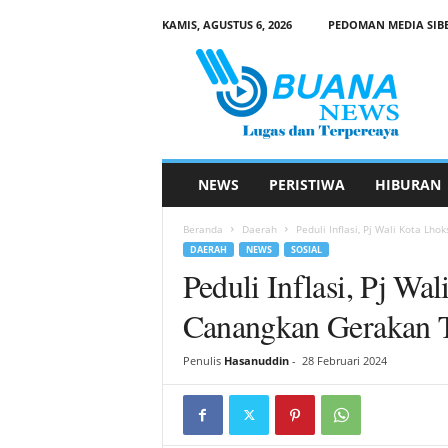
KAMIS, AGUSTUS 6, 2026
PEDOMAN MEDIA SIB
B
u
a
n
a
N
e
NEWS
PERISTIWA
HIBURAN
w
s
Beranda
Daerah
Peduli Inflasi, Pj Wali Kota 
DAERAH
NEWS
SOSIAL
Peduli Inflasi, Pj W
Canangkan Gerakan 
Penulis
Hasanuddin
-
28 Februari 2024