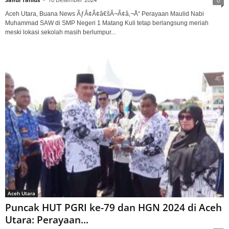
0
Aceh Utara, Buana News ÃƒÂ¢Ã¢â€šÂ¬Ã¢â‚¬Å“ Perayaan Maulid Nabi
Muhammad SAW di SMP Negeri 1 Matang Kuli tetap berlangsung meriah
meski lokasi sekolah masih berlumpur...
Aceh Utara
Puncak HUT PGRI ke-79 dan HGN 2024 di Aceh
Utara: Perayaan...