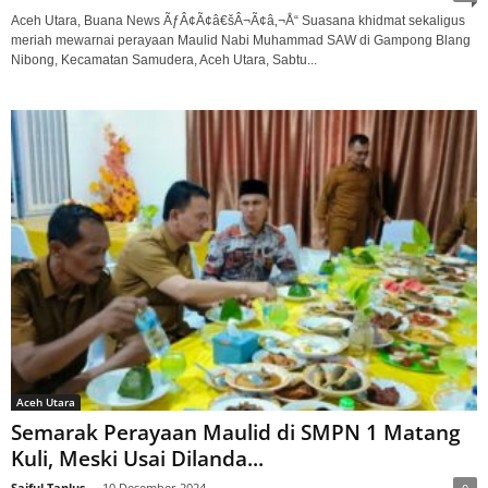
Aceh Utara, Buana News ÃƒÂ¢Ã¢â€šÂ¬Ã¢â‚¬Å“ Suasana khidmat sekaligus
meriah mewarnai perayaan Maulid Nabi Muhammad SAW di Gampong Blang
Nibong, Kecamatan Samudera, Aceh Utara, Sabtu...
Aceh Utara
Semarak Perayaan Maulid di SMPN 1 Matang
Kuli, Meski Usai Dilanda...
Saiful Tanlus
-
10 Desember 2024