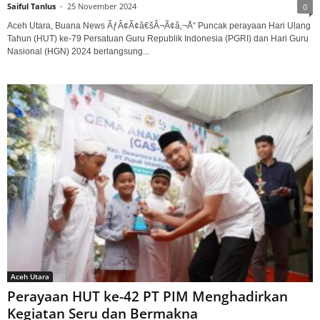
Saiful Tanlus
-
25 November 2024
0
Aceh Utara, Buana News ÃƒÂ¢Ã¢â€šÂ¬Ã¢â‚¬Å“ Puncak perayaan Hari Ulang
Tahun (HUT) ke-79 Persatuan Guru Republik Indonesia (PGRI) dan Hari Guru
Nasional (HGN) 2024 berlangsung...
Aceh Utara
Perayaan HUT ke-42 PT PIM Menghadirkan
Kegiatan Seru dan Bermakna