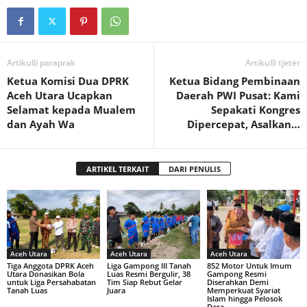
Artikulli paraprak
Artikulli tjetër
Ketua Komisi Dua DPRK
Ketua Bidang Pembinaan
Aceh Utara Ucapkan
Daerah PWI Pusat: Kami
Selamat kepada Mualem
Sepakati Kongres
dan Ayah Wa
Dipercepat, Asalkan…
ARTIKEL TERKAIT
DARI PENULIS
Aceh Utara
Aceh Utara
Aceh Utara
Tiga Anggota DPRK Aceh
Liga Gampong III Tanah
852 Motor Untuk Imum
Utara Donasikan Bola
Luas Resmi Bergulir, 38
Gampong Resmi
untuk Liga Persahabatan
Tim Siap Rebut Gelar
Diserahkan Demi
Tanah Luas
Juara
Memperkuat Syariat
Islam hingga Pelosok
Desa