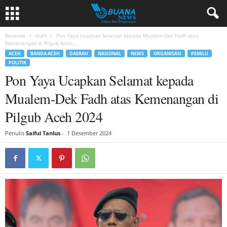
Beranda
Aceh
Pon Yaya Ucapkan Selamat kepada Mualem-Dek Fadh atas
Kemenangan di Pilgub Aceh...
ACEH
BANDA ACEH
DAERAH
NASIONAL
NEWS
ORGANISASI
PEMILU
POLITIK
Pon Yaya Ucapkan Selamat kepada
Mualem-Dek Fadh atas Kemenangan di
Pilgub Aceh 2024
Penulis
Saiful Tanlus
-
1 Desember 2024