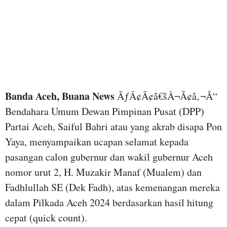
Banda Aceh, Buana News
ÃƒÂ¢Ã¢â€šÂ¬Ã¢â‚¬Å“
Bendahara Umum Dewan Pimpinan Pusat (DPP)
Partai Aceh, Saiful Bahri atau yang akrab disapa Pon
Yaya, menyampaikan ucapan selamat kepada
pasangan calon gubernur dan wakil gubernur Aceh
nomor urut 2, H. Muzakir Manaf (Mualem) dan
Fadhlullah SE (Dek Fadh), atas kemenangan mereka
dalam Pilkada Aceh 2024 berdasarkan hasil hitung
cepat (quick count).