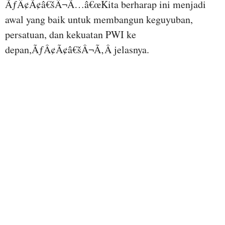
ÃƒÂ¢Ã¢â€šÂ¬Ã…â€œKita berharap ini menjadi
awal yang baik untuk membangun keguyuban,
persatuan, dan kekuatan PWI ke
depan,ÃƒÂ¢Ã¢â€šÂ¬Ã‚Â jelasnya.