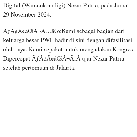
Digital (Wamenkomdigi) Nezar Patria, pada Jumat,
29 November 2024.
ÃƒÂ¢Ã¢â€šÂ¬Ã…â€œKami sebagai bagian dari
keluarga besar PWI, hadir di sini dengan difasilitasi
oleh saya. Kami sepakat untuk mengadakan Kongres
Dipercepat,ÃƒÂ¢Ã¢â€šÂ¬Ã‚Â ujar Nezar Patria
setelah pertemuan di Jakarta.