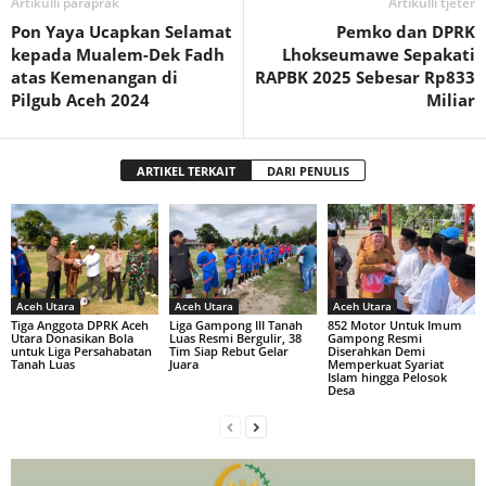
Artikulli paraprak
Artikulli tjetër
Pon Yaya Ucapkan Selamat
Pemko dan DPRK
kepada Mualem-Dek Fadh
Lhokseumawe Sepakati
atas Kemenangan di
RAPBK 2025 Sebesar Rp833
Pilgub Aceh 2024
Miliar
ARTIKEL TERKAIT
DARI PENULIS
Aceh Utara
Aceh Utara
Aceh Utara
Tiga Anggota DPRK Aceh
Liga Gampong III Tanah
852 Motor Untuk Imum
Utara Donasikan Bola
Luas Resmi Bergulir, 38
Gampong Resmi
untuk Liga Persahabatan
Tim Siap Rebut Gelar
Diserahkan Demi
Tanah Luas
Juara
Memperkuat Syariat
Islam hingga Pelosok
Desa