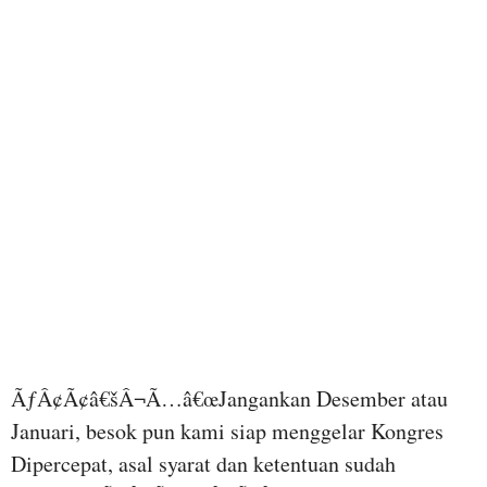
ÃƒÂ¢Ã¢â€šÂ¬Ã…â€œJangankan Desember atau
Januari, besok pun kami siap menggelar Kongres
Dipercepat, asal syarat dan ketentuan sudah