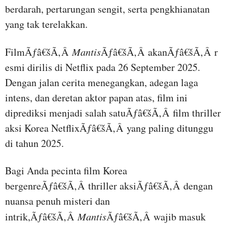
berdarah, pertarungan sengit, serta pengkhianatan
yang tak terelakkan.
FilmÃƒâ€šÃ‚Â
Mantis
Ãƒâ€šÃ‚Â akanÃƒâ€šÃ‚Â r
esmi dirilis di Netflix pada 26 September 2025.
Dengan jalan cerita menegangkan, adegan laga
intens, dan deretan aktor papan atas, film ini
diprediksi menjadi salah satuÃƒâ€šÃ‚Â film thriller
aksi Korea NetflixÃƒâ€šÃ‚Â yang paling ditunggu
di tahun 2025.
Bagi Anda pecinta film Korea
bergenreÃƒâ€šÃ‚Â thriller aksiÃƒâ€šÃ‚Â dengan
nuansa penuh misteri dan
intrik,Ãƒâ€šÃ‚Â
Mantis
Ãƒâ€šÃ‚Â wajib masuk