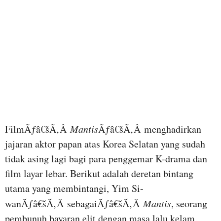
FilmÃƒâ€šÃ‚Â
Mantis
Ãƒâ€šÃ‚Â menghadirkan
jajaran aktor papan atas Korea Selatan yang sudah
tidak asing lagi bagi para penggemar K-drama dan
film layar lebar. Berikut adalah deretan bintang
utama yang membintangi, Yim Si-
wanÃƒâ€šÃ‚Â sebagaiÃƒâ€šÃ‚Â
Mantis
, seorang
pembunuh bayaran elit dengan masa lalu kelam.