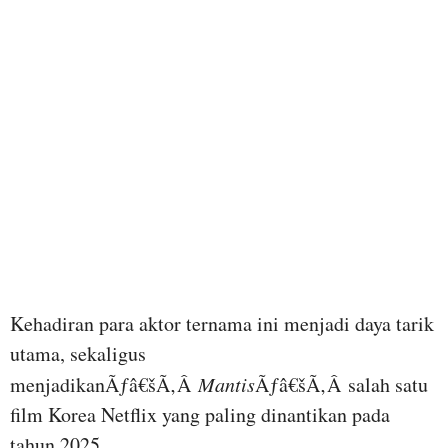
Kehadiran para aktor ternama ini menjadi daya tarik
utama, sekaligus
menjadikanÃƒâ€šÃ‚Â
Mantis
Ãƒâ€šÃ‚Â salah satu
film Korea Netflix yang paling dinantikan pada
tahun 2025.