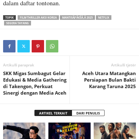
dalam daftar tontonan.
TOPIK
FILM THRILLER AKSI KOREA
MANTISÃƑÂ€ŠÃ‚Â 2025
NETFLIX
SEGERA TAYANG
Artikulli paraprak
Artikulli tjetër
SKK Migas Sumbagut Gelar
Aceh Utara Matangkan
Edukasi & Media Gathering
Persiapan Bulan Bakti
di Takengon, Perkuat
Karang Taruna 2025
Sinergi dengan Media Aceh
ARTIKEL TERKAIT
DARI PENULIS