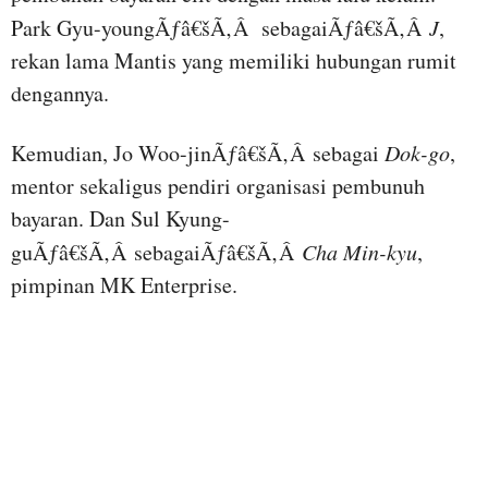
Park Gyu-youngÃƒâ€šÃ‚Â sebagaiÃƒâ€šÃ‚Â
J
,
rekan lama Mantis yang memiliki hubungan rumit
dengannya.
Kemudian, Jo Woo-jinÃƒâ€šÃ‚Â sebagai
Dok-go
,
mentor sekaligus pendiri organisasi pembunuh
bayaran. Dan Sul Kyung-
guÃƒâ€šÃ‚Â sebagaiÃƒâ€šÃ‚Â
Cha Min-kyu
,
pimpinan MK Enterprise.