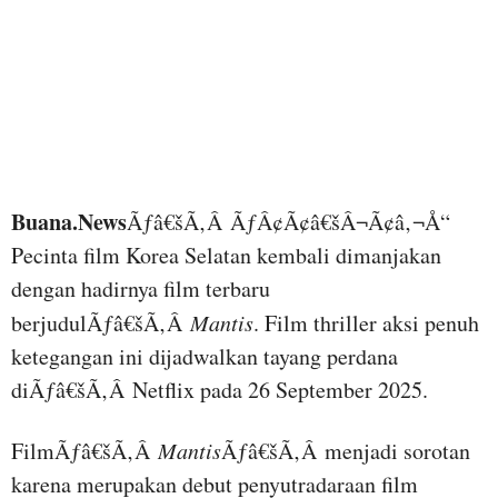
Buana.News
Ãƒâ€šÃ‚Â ÃƒÂ¢Ã¢â€šÂ¬Ã¢â‚¬Å“
Pecinta film Korea Selatan kembali dimanjakan
dengan hadirnya film terbaru
berjudulÃƒâ€šÃ‚Â
Mantis
. Film thriller aksi penuh
ketegangan ini dijadwalkan tayang perdana
diÃƒâ€šÃ‚Â Netflix pada 26 September 2025.
FilmÃƒâ€šÃ‚Â
Mantis
Ãƒâ€šÃ‚Â menjadi sorotan
karena merupakan debut penyutradaraan film