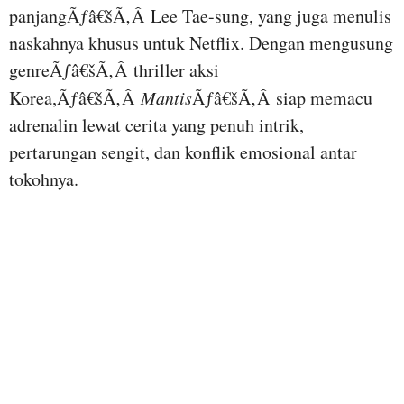
panjangÃƒâ€šÃ‚Â Lee Tae-sung, yang juga menulis
naskahnya khusus untuk Netflix. Dengan mengusung
genreÃƒâ€šÃ‚Â thriller aksi
Korea,Ãƒâ€šÃ‚Â
Mantis
Ãƒâ€šÃ‚Â siap memacu
adrenalin lewat cerita yang penuh intrik,
pertarungan sengit, dan konflik emosional antar
tokohnya.