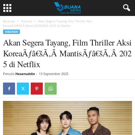
Beranda
Hiburan
Akan Segera Tayang, Film Thriller Aksi
KoreaÃƒâ€šÃ‚Â MantisÃƒâ€šÃ‚Â 2025 di Netflix
HIBURAN
Akan Segera Tayang, Film Thriller Aksi
KoreaÃƒâ€šÃ‚Â MantisÃƒâ€šÃ‚Â 202
5 di Netflix
Penulis
Hasanuddin
-
13 September 2025