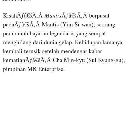
KisahÃƒâ€šÃ‚Â
Mantis
Ãƒâ€šÃ‚Â berpusat
padaÃƒâ€šÃ‚Â Mantis (Yim Si-wan), seorang
pembunuh bayaran legendaris yang sempat
menghilang dari dunia gelap. Kehidupan lamanya
kembali terusik setelah mendengar kabar
kematianÃƒâ€šÃ‚Â Cha Min-kyu (Sul Kyung-gu),
pimpinan MK Enterprise.