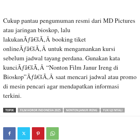
Cukup pantau pengumuman resmi dari MD Pictures
atau jaringan bioskop, lalu
lakukanÃƒâ€šÃ‚Â booking tiket
onlineÃƒâ€šÃ‚Â untuk mengamankan kursi
sebelum jadwal tayang perdana. Gunakan kata
kunciÃƒâ€šÃ‚Â “Nonton Film Janur Ireng di
Bioskop”Ãƒâ€šÃ‚Â saat mencari jadwal atau promo
di mesin pencari agar mendapatkan informasi
terkini.
TOPIK
FILM HOROR INDONESIA 2025
NONTON JANUR IRENG
YUK UJI NYALI