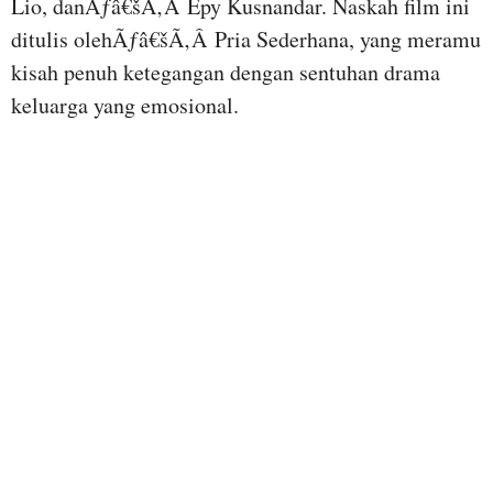
Lio, danÃƒâ€šÃ‚Â Epy Kusnandar. Naskah film ini
ditulis olehÃƒâ€šÃ‚Â Pria Sederhana, yang meramu
kisah penuh ketegangan dengan sentuhan drama
keluarga yang emosional.