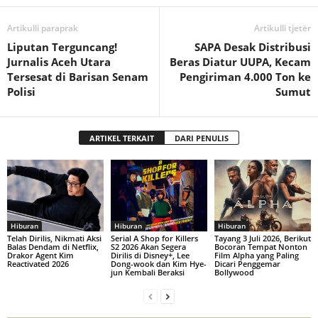
Artikulli paraprak
Artikulli tjetër
Liputan Terguncang!
SAPA Desak Distribusi
Jurnalis Aceh Utara
Beras Diatur UUPA, Kecam
Tersesat di Barisan Senam
Pengiriman 4.000 Ton ke
Polisi
Sumut
ARTIKEL TERKAIT
DARI PENULIS
Hiburan
Hiburan
Hiburan
Telah Dirilis, Nikmati Aksi
Serial A Shop for Killers
Tayang 3 Juli 2026, Berikut
Balas Dendam di Netflix,
S2 2026 Akan Segera
Bocoran Tempat Nonton
Drakor Agent Kim
Dirilis di Disney+, Lee
Film Alpha yang Paling
Reactivated 2026
Dong-wook dan Kim Hye-
Dicari Penggemar
jun Kembali Beraksi
Bollywood