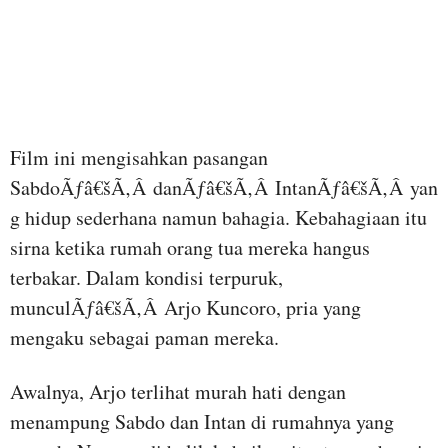
Film ini mengisahkan pasangan
SabdoÃƒâ€šÃ‚Â danÃƒâ€šÃ‚Â IntanÃƒâ€šÃ‚Â yan
g hidup sederhana namun bahagia. Kebahagiaan itu
sirna ketika rumah orang tua mereka hangus
terbakar. Dalam kondisi terpuruk,
munculÃƒâ€šÃ‚Â Arjo Kuncoro, pria yang
mengaku sebagai paman mereka.
Awalnya, Arjo terlihat murah hati dengan
menampung Sabdo dan Intan di rumahnya yang