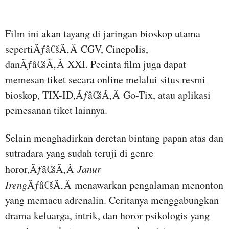
Film ini akan tayang di jaringan bioskop utama
sepertiÃƒâ€šÃ‚Â CGV, Cinepolis,
danÃƒâ€šÃ‚Â XXI. Pecinta film juga dapat
memesan tiket secara online melalui situs resmi
bioskop, TIX-ID,Ãƒâ€šÃ‚Â Go-Tix, atau aplikasi
pemesanan tiket lainnya.
Selain menghadirkan deretan bintang papan atas dan
sutradara yang sudah teruji di genre
horor,Ãƒâ€šÃ‚Â
Janur
Ireng
Ãƒâ€šÃ‚Â menawarkan pengalaman menonton
yang memacu adrenalin. Ceritanya menggabungkan
drama keluarga, intrik, dan horor psikologis yang