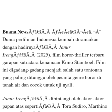
Buana.News
Ãƒâ€šÃ‚Â ÃƒÂ¢Ã¢â€šÂ¬Ã¢â‚¬Å“
Dunia perfilman Indonesia kembali diramaikan
dengan hadirnyaÃƒâ€šÃ‚Â
Janur
Ireng
Ãƒâ€šÃ‚Â (2025), film horor-thriller terbaru
garapan sutradara kenamaan Kimo Stamboel. Film
ini digadang-gadang menjadi salah satu tontonan
yang paling ditunggu oleh pecinta genre horor di
tanah air dan cocok untuk uji nyali.
Janur Ireng
Ãƒâ€šÃ‚Â dibintangi oleh aktor-aktor
papan atas sepertiÃƒâ€šÃ‚Â Tora Sudiro, Marthino