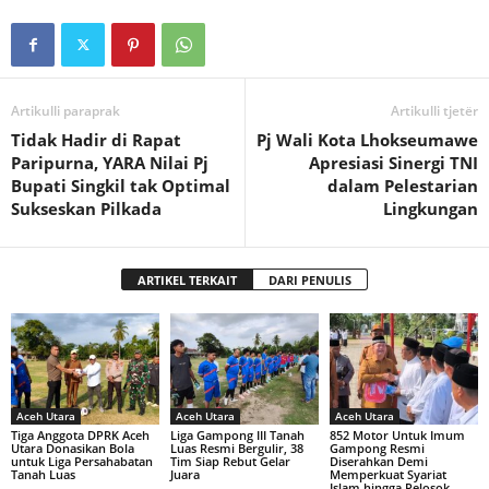
Artikulli paraprak
Artikulli tjetër
Tidak Hadir di Rapat
Pj Wali Kota Lhokseumawe
Paripurna, YARA Nilai Pj
Apresiasi Sinergi TNI
Bupati Singkil tak Optimal
dalam Pelestarian
Sukseskan Pilkada
Lingkungan
ARTIKEL TERKAIT
DARI PENULIS
Aceh Utara
Aceh Utara
Aceh Utara
Tiga Anggota DPRK Aceh
Liga Gampong III Tanah
852 Motor Untuk Imum
Utara Donasikan Bola
Luas Resmi Bergulir, 38
Gampong Resmi
untuk Liga Persahabatan
Tim Siap Rebut Gelar
Diserahkan Demi
Tanah Luas
Juara
Memperkuat Syariat
Islam hingga Pelosok