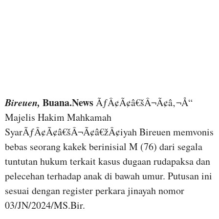
Bireuen,
Buana.News
ÃƒÂ¢Ã¢â€šÂ¬Ã¢â‚¬Å“
Majelis Hakim Mahkamah
SyarÃƒÂ¢Ã¢â€šÂ¬Ã¢â€žÂ¢iyah Bireuen memvonis
bebas seorang kakek berinisial M (76) dari segala
tuntutan hukum terkait kasus dugaan rudapaksa dan
pelecehan terhadap anak di bawah umur. Putusan ini
sesuai dengan register perkara jinayah nomor
03/JN/2024/MS.Bir.