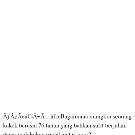
ÃƒÂ¢Ã¢â€šÂ¬Ã…â€œBagaimana mungkin seorang
kakek berusia 76 tahun yang bahkan sulit berjalan,
dapat melakukan tindakan tersebut?