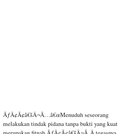
ÃƒÂ¢Ã¢â€šÂ¬Ã…â€œMenuduh seseorang
melakukan tindak pidana tanpa bukti yang kuat
merupakan fitnah,ÃƒÂ¢Ã¢â€šÂ¬Ã‚Â tegasnya.