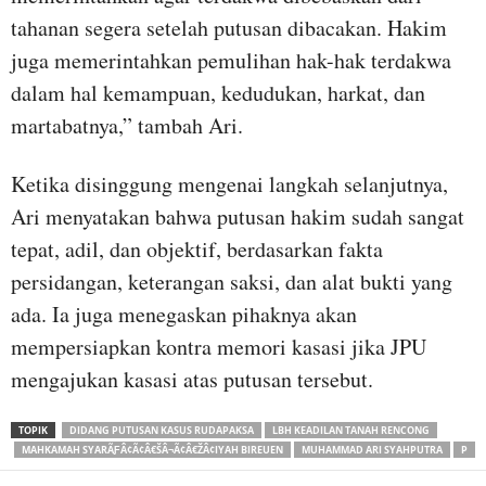
tahanan segera setelah putusan dibacakan. Hakim
juga memerintahkan pemulihan hak-hak terdakwa
dalam hal kemampuan, kedudukan, harkat, dan
martabatnya,” tambah Ari.
Ketika disinggung mengenai langkah selanjutnya,
Ari menyatakan bahwa putusan hakim sudah sangat
tepat, adil, dan objektif, berdasarkan fakta
persidangan, keterangan saksi, dan alat bukti yang
ada. Ia juga menegaskan pihaknya akan
mempersiapkan kontra memori kasasi jika JPU
mengajukan kasasi atas putusan tersebut.
TOPIK
DIDANG PUTUSAN KASUS RUDAPAKSA
LBH KEADILAN TANAH RENCONG
MAHKAMAH SYARÃƑÂ¢Ã¢Â€ŠÂ¬Ã¢Â€ŽÂ¢IYAH BIREUEN
MUHAMMAD ARI SYAHPUTRA
P