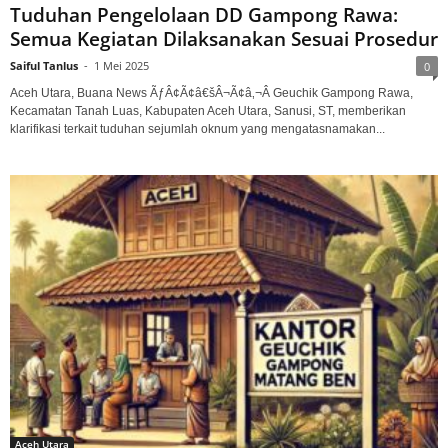
Tuduhan Pengelolaan DD Gampong Rawa:
Semua Kegiatan Dilaksanakan Sesuai Prosedur
Saiful Tanlus
-
1 Mei 2025
0
Aceh Utara, Buana News ÃƒÂ¢Ã¢â€šÂ¬Ã¢â‚¬Â Geuchik Gampong Rawa,
Kecamatan Tanah Luas, Kabupaten Aceh Utara, Sanusi, ST, memberikan
klarifikasi terkait tuduhan sejumlah oknum yang mengatasnamakan...
Aceh Utara