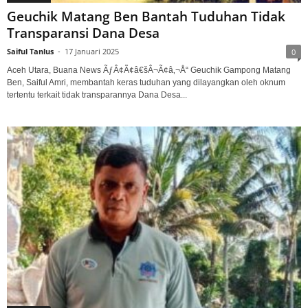
Geuchik Matang Ben Bantah Tuduhan Tidak
Transparansi Dana Desa
Saiful Tanlus
-
17 Januari 2025
0
Aceh Utara, Buana News ÃƒÂ¢Ã¢â€šÂ¬Ã¢â‚¬Å“ Geuchik Gampong Matang
Ben, Saiful Amri, membantah keras tuduhan yang dilayangkan oleh oknum
tertentu terkait tidak transparannya Dana Desa...