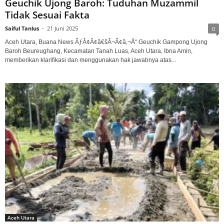
Geuchik Ujong Baroh: Tuduhan Muzammil
Tidak Sesuai Fakta
Saiful Tanlus
-
21 Juni 2025
0
Aceh Utara, Buana News ÃƒÂ¢Ã¢â€šÂ¬Ã¢â‚¬Å“ Geuchik Gampong Ujong
Baroh Beureughang, Kecamatan Tanah Luas, Aceh Utara, Ibna Amin,
memberikan klarifikasi dan menggunakan hak jawabnya atas...
Aceh Utara