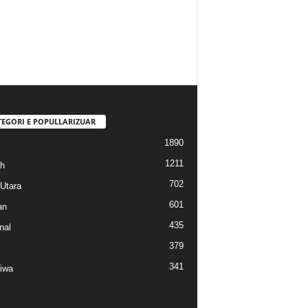
TEGORI E POPULLARIZUAR
1890
1211
h
702
Utara
601
an
435
nal
379
341
tiwa