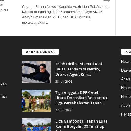
ai
Calang, Buana.News - Kapolda Aceh Irjen Pol. Achmad
olres
Kartiko didampingi oleh Kapolres Aceh Jaya AKBP
Andy Sumarta dan PJ. Bupati Dr. A. Murtala,
melaksanakan...
ARTIKEL LAINNYA
KA
News
Telah Dirilis, Nikmati Aksi
Balas Dendam di Netflix,
Daera
Drakor Agent Kim...
Aceh 
28 Juli 2026
ikan
Hibur
Tiga Anggota DPRK Aceh
ihan
Nasio
Utara Donasikan Bola untuk
Liga Persahabatan Tanah...
Aceh
27 Juli 2026
Peris
Liga Gampong III Tanah Luas
Resmi Bergulir, 38 Tim Siap