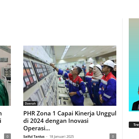
Daerah
h
PHR Zona 1 Capai Kinerja Unggul
i
di 2024 dengan Inovasi
Tre
Operasi...
0
Saiful Tanlus
-
18 Januari 2025
0