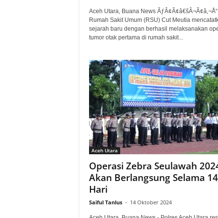
Aceh Utara, Buana News ÃƒÂ¢Ã¢â€šÂ¬Ã¢â‚¬Å“
Rumah Sakit Umum (RSU) Cut Meutia mencatat
sejarah baru dengan berhasil melaksanakan ope
tumor otak pertama di rumah sakit...
Aceh Utara
Operasi Zebra Seulawah 202
Akan Berlangsung Selama 14
Hari
Saiful Tanlus
-
14 Oktober 2024
Aceh Utara, Buana News - Polres Aceh Utara re