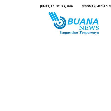
JUMAT, AGUSTUS 7, 2026
PEDOMAN MEDIA SIB
B
u
a
n
a
N
e
w
s