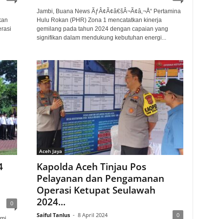
Jambi, Buana News ÃƒÂ¢Ã¢â€šÂ¬Ã¢â‚¬Å“ Pertamina
kan
Hulu Rokan (PHR) Zona 1 mencatatkan kinerja
rasi
gemilang pada tahun 2024 dengan capaian yang
signifikan dalam mendukung kebutuhan energi...
Aceh Jaya
4
Kapolda Aceh Tinjau Pos
Pelayanan dan Pengamanan
Operasi Ketupat Seulawah
2024...
0
Saiful Tanlus
-
8 April 2024
0
smi