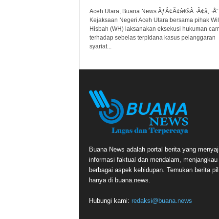
Aceh Utara, Buana News ÃƒÂ¢Ã¢â€šÂ¬Ã¢â‚¬Å“
Kejaksaan Negeri Aceh Utara bersama pihak Wil
Hisbah (WH) laksanakan eksekusi hukuman ca
terhadap sebelas terpidana kasus pelanggaran
syariat...
Buana News adalah portal berita yang menyaj
informasi faktual dan mendalam, menjangkau
berbagai aspek kehidupan. Temukan berita pil
hanya di buana.news.
Hubungi kami:
redaksi@buana.news