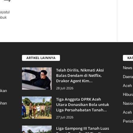
ayatul
mbuk
ARTIKEL LAINNYA
KA
News
Telah Dirilis, Nikmati Aksi
Balas Dendam di Netflix,
Daera
Drakor Agent Kim...
Aceh 
28 Juli 2026
ikan
Hibur
Tiga Anggota DPRK Aceh
ihan
Nasio
Utara Donasikan Bola untuk
Liga Persahabatan Tanah...
Aceh
27 Juli 2026
Peris
Liga Gampong III Tanah Luas