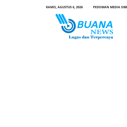
KAMIS, AGUSTUS 6, 2026
PEDOMAN MEDIA SIB
B
u
a
n
a
N
e
w
s