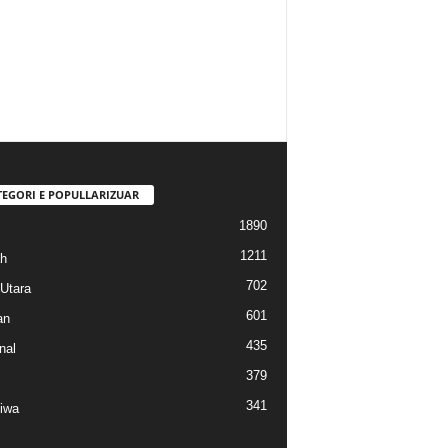
TEGORI E POPULLARIZUAR
1890
1211
h
702
Utara
601
an
435
nal
379
341
tiwa