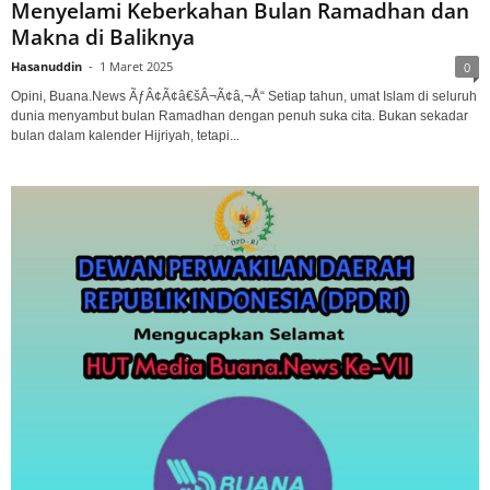
Menyelami Keberkahan Bulan Ramadhan dan
Makna di Baliknya
Hasanuddin
-
1 Maret 2025
0
Opini, Buana.News ÃƒÂ¢Ã¢â€šÂ¬Ã¢â‚¬Å“ Setiap tahun, umat Islam di seluruh
dunia menyambut bulan Ramadhan dengan penuh suka cita. Bukan sekadar
bulan dalam kalender Hijriyah, tetapi...