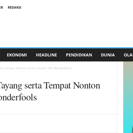
ER
REDAKSI
EKONOMI
HEADLINE
PENDIDIKAN
DUNIA
OLA
rta Tempat Nonton Gratis Drakor The Wonderfools
Tayang serta Tempat Nonton
onderfools