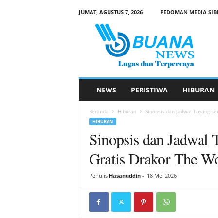
JUMAT, AGUSTUS 7, 2026
PEDOMAN MEDIA SIB
B
u
a
n
a
N
e
NEWS
PERISTIWA
HIBURAN
w
s
Beranda
Hiburan
Sinopsis dan Jadwal Tayang se
HIBURAN
Sinopsis dan Jadwal 
Gratis Drakor The W
Penulis
Hasanuddin
-
18 Mei 2026