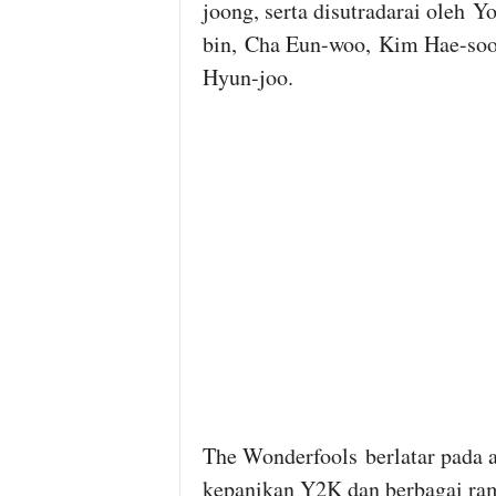
joong, serta disutradarai oleh Y
bin, Cha Eun-woo, Kim Hae-soo
Hyun-joo.
The Wonderfools berlatar pada a
kepanikan Y2K dan berbagai ra