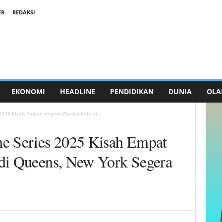
ER
REDAKSI
EKONOMI
HEADLINE
PENDIDIKAN
DUNIA
OLA
2025 Kisah Empat Imigran Wanita Indo di...
he Series 2025 Kisah Empat
 di Queens, New York Segera