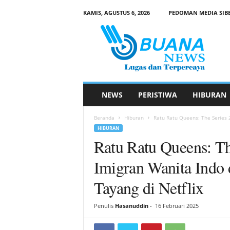
KAMIS, AGUSTUS 6, 2026
PEDOMAN MEDIA SIB
B
u
a
n
a
N
e
NEWS
PERISTIWA
HIBURAN
w
s
Beranda
Hiburan
Ratu Ratu Queens: The Series 
HIBURAN
Ratu Ratu Queens: T
Imigran Wanita Indo
Tayang di Netflix
Penulis
Hasanuddin
-
16 Februari 2025