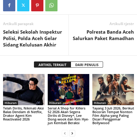
Artikulli paraprak
Artikulli tjetër
Seleksi Sekolah Inspektur
Polresta Banda Aceh
Polisi, Polda Aceh Gelar
Salurkan Paket Ramadhan
Sidang Kelulusan Akhir
ARTIKEL TERKAIT
DARI PENULIS
Hiburan
Hiburan
Hiburan
Telah Dirilis, Nikmati Aksi
Serial A Shop for Killers
Tayang 3 Juli 2026, Berikut
Balas Dendam di Netflix,
S2 2026 Akan Segera
Bocoran Tempat Nonton
Drakor Agent Kim
Dirilis di Disney+, Lee
Film Alpha yang Paling
Reactivated 2026
Dong-wook dan Kim Hye-
Dicari Penggemar
jun Kembali Beraksi
Bollywood