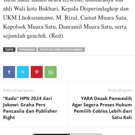
ahli Wali kota Bukhari, Kepala Disperindagkop dan
UKM Lhokseumawe, M. Rizal, Camat Muara Satu,
Kapolsek Muara Satu, Danramil Muara Satu, serta
sejumlah geuchik. (Red).
TOPIK
PERESMIAN
PUSAT KULINER LHOKSEUMAWE
Artikulli paraprak
Artikulli tjetër
“Kado” HPN 2024 dari
YARA Desak Panwaslih
Jokowi: Graha Pers
Agar Segera Proses Hukum
Pancasila dan Publisher
Pemilih Coblos Lebih dari
Right
Satu Kali