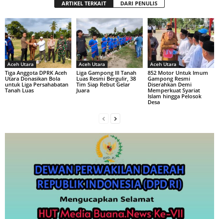
ARTIKEL TERKAIT
DARI PENULIS
Aceh Utara
Aceh Utara
Aceh Utara
Tiga Anggota DPRK Aceh
Liga Gampong III Tanah
852 Motor Untuk Imum
Utara Donasikan Bola
Luas Resmi Bergulir, 38
Gampong Resmi
untuk Liga Persahabatan
Tim Siap Rebut Gelar
Diserahkan Demi
Tanah Luas
Juara
Memperkuat Syariat
Islam hingga Pelosok
Desa