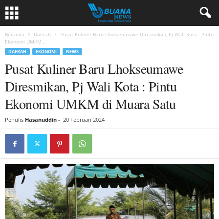
Beranda
Daerah
Pusat Kuliner Baru Lhokseumawe Diresmikan, Pj Wali Kota : Pintu
Ekonomi UMKM...
DAERAH
EKONOMI
NEWS
Pusat Kuliner Baru Lhokseumawe
Diresmikan, Pj Wali Kota : Pintu
Ekonomi UMKM di Muara Satu
Penulis
Hasanuddin
-
20 Februari 2024