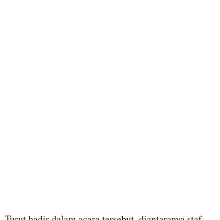
Turut hadir dalam acara tersebut, diantaranya staf