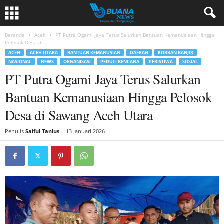
Beranda
Aceh
PT Putra Ogami Jaya Terus Salurkan Bantuan Kemanusiaan Hingga
Pelosok Desa di...
ACEH
ACEH UTARA
BANTUAN KEMANUSIAN
DAERAH
KORBAN BANJIR
NASIONAL
NEWS
ORGANISASI
PEDULI BENCANA
PERISTIWA
SOSIAL
PT Putra Ogami Jaya Terus Salurkan
Bantuan Kemanusiaan Hingga Pelosok
Desa di Sawang Aceh Utara
Penulis
Saiful Tanlus
-
13 Januari 2026