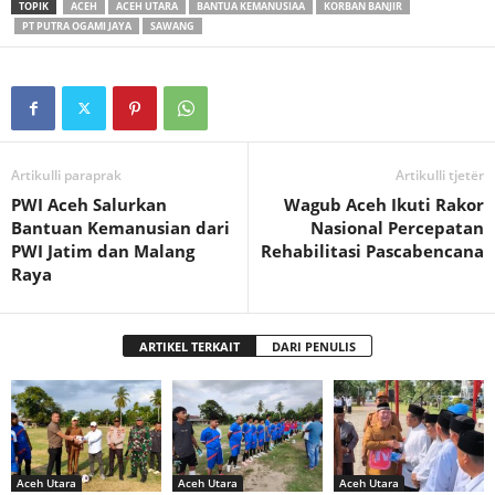
TOPIK
ACEH
ACEH UTARA
BANTUA KEMANUSIAA
KORBAN BANJIR
PT PUTRA OGAMI JAYA
SAWANG
Artikulli paraprak
Artikulli tjetër
PWI Aceh Salurkan
Wagub Aceh Ikuti Rakor
Bantuan Kemanusian dari
Nasional Percepatan
PWI Jatim dan Malang
Rehabilitasi Pascabencana
Raya
ARTIKEL TERKAIT
DARI PENULIS
Aceh Utara
Aceh Utara
Aceh Utara