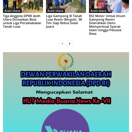
Aceh Utara
Aceh Utara
Aceh Utara
Tiga Anggota DPRK Aceh
Liga Gampong III Tanah
852 Motor Untuk Imum
Utara Donasikan Bola
Luas Resmi Bergulir, 38
Gampong Resmi
untuk Liga Persahabatan
Tim Siap Rebut Gelar
Diserahkan Demi
Tanah Luas
Juara
Memperkuat Syariat
Islam hingga Pelosok
Desa