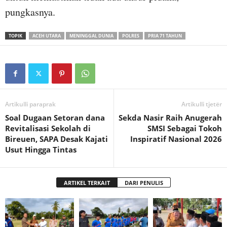
pungkasnya.
TOPIK
ACEH UTARA
MENINGGAL DUNIA
POLRES
PRIA 71 TAHUN
Artikulli paraprak
Artikulli tjetër
Soal Dugaan Setoran dana
Sekda Nasir Raih Anugerah
Revitalisasi Sekolah di
SMSI Sebagai Tokoh
Bireuen, SAPA Desak Kajati
Inspiratif Nasional 2026
Usut Hingga Tintas
ARTIKEL TERKAIT
DARI PENULIS