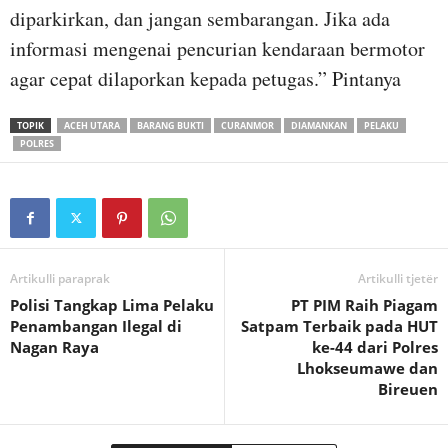
diparkirkan, dan jangan sembarangan. Jika ada
informasi mengenai pencurian kendaraan bermotor
agar cepat dilaporkan kepada petugas.” Pintanya
TOPIK
ACEH UTARA
BARANG BUKTI
CURANMOR
DIAMANKAN
PELAKU
POLRES
Artikulli paraprak
Artikulli tjetër
Polisi Tangkap Lima Pelaku
PT PIM Raih Piagam
Penambangan Ilegal di
Satpam Terbaik pada HUT
Nagan Raya
ke-44 dari Polres
Lhokseumawe dan
Bireuen