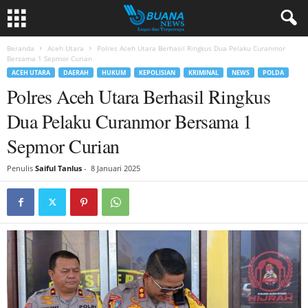
Beranda
Aceh Utara
Polres Aceh Utara Berhasil Ringkus Dua Pelaku Curanmor
Bersama 1 Sepmor Curian
ACEH UTARA
DAERAH
HUKUM
KEPOLISIAN
KRIMINAL
NEWS
POLDA
Polres Aceh Utara Berhasil Ringkus
Dua Pelaku Curanmor Bersama 1
Sepmor Curian
Penulis
Saiful Tanlus
-
8 Januari 2025