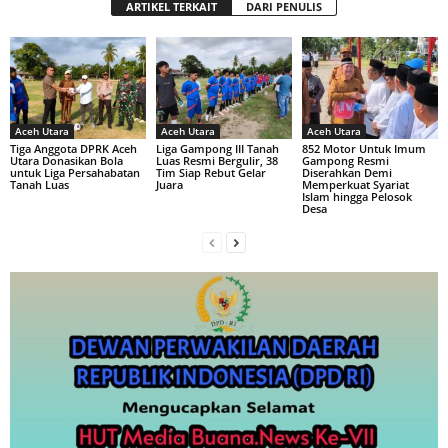
ARTIKEL TERKAIT
DARI PENULIS
Aceh Utara
Aceh Utara
Aceh Utara
Tiga Anggota DPRK Aceh
Liga Gampong III Tanah
852 Motor Untuk Imum
Utara Donasikan Bola
Luas Resmi Bergulir, 38
Gampong Resmi
untuk Liga Persahabatan
Tim Siap Rebut Gelar
Diserahkan Demi
Tanah Luas
Juara
Memperkuat Syariat
Islam hingga Pelosok
Desa