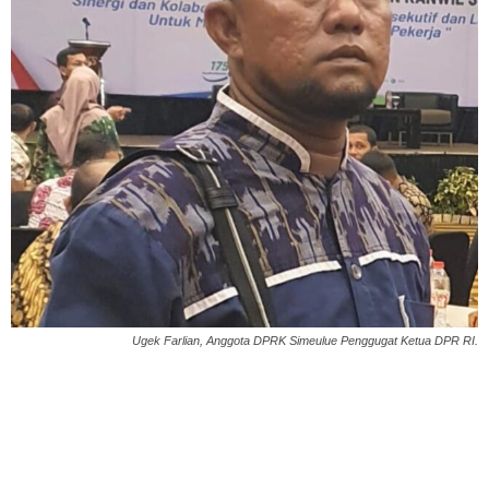
Ugek Farlian, Anggota DPRK Simeulue Penggugat Ketua DPR RI.