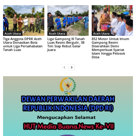
Aceh Utara
Aceh Utara
Aceh Utara
Tiga Anggota DPRK Aceh
Liga Gampong III Tanah
852 Motor Untuk Imum
Utara Donasikan Bola
Luas Resmi Bergulir, 38
Gampong Resmi
untuk Liga Persahabatan
Tim Siap Rebut Gelar
Diserahkan Demi
Tanah Luas
Juara
Memperkuat Syariat
Islam hingga Pelosok
Desa