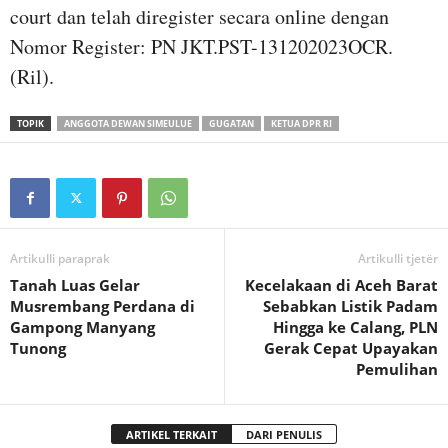
court dan telah diregister secara online dengan
Nomor Register: PN JKT.PST-131202023OCR.
(Ril).
TOPIK
ANGGOTA DEWAN SIMEULUE
GUGATAN
KETUA DPR RI
Artikulli paraprak
Artikulli tjetër
Tanah Luas Gelar
Kecelakaan di Aceh Barat
Musrembang Perdana di
Sebabkan Listik Padam
Gampong Manyang
Hingga ke Calang, PLN
Tunong
Gerak Cepat Upayakan
Pemulihan
ARTIKEL TERKAIT
DARI PENULIS