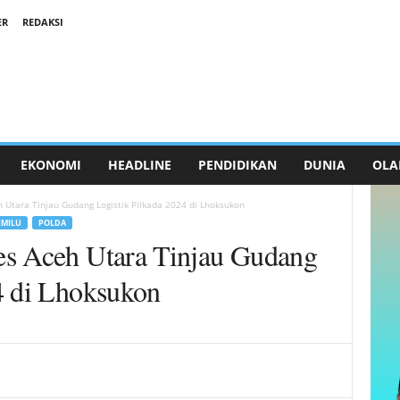
ER
REDAKSI
EKONOMI
HEADLINE
PENDIDIKAN
DUNIA
OLA
 Utara Tinjau Gudang Logistik Pilkada 2024 di Lhoksukon
EMILU
POLDA
es Aceh Utara Tinjau Gudang
4 di Lhoksukon