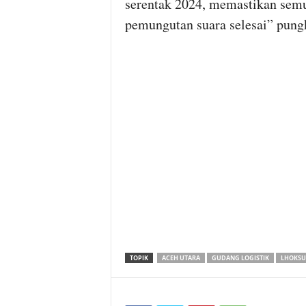
serentak 2024, memastikan semu
pemungutan suara selesai” pung
TOPIK
ACEH UTARA
GUDANG LOGISTIK
LHOKS