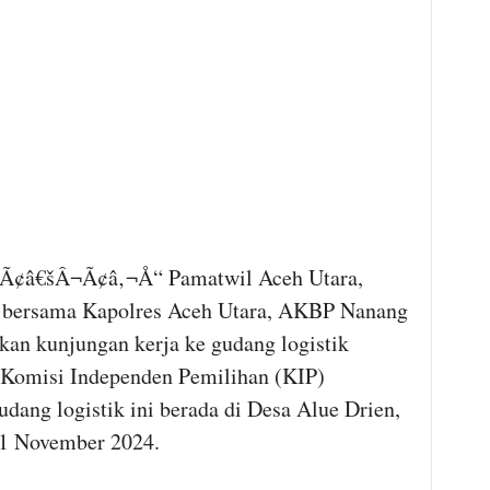
¢â€šÂ¬Ã¢â‚¬Å“ Pamatwil Aceh Utara,
, bersama Kapolres Aceh Utara, AKBP Nanang
ukan kunjungan kerja ke gudang logistik
h Komisi Independen Pemilihan (KIP)
dang logistik ini berada di Desa Alue Drien,
1 November 2024.