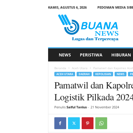
KAMIS, AGUSTUS 6, 2026
PEDOMAN MEDIA SIB
B
u
a
n
a
N
e
NEWS
PERISTIWA
HIBURAN
w
s
Beranda
Aceh Utara
Pamatwil dan Kapolres Aceh
ACEH UTARA
DAERAH
KEPOLISIAN
NEWS
P
Pamatwil dan Kapolr
Logistik Pilkada 202
Penulis
Saiful Tanlus
-
21 November 2024