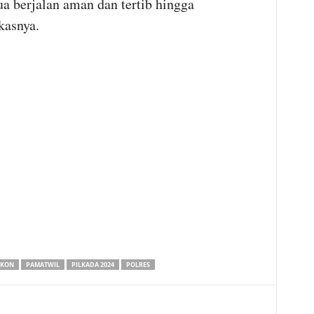
a berjalan aman dan tertib hingga
kasnya.
UKON
PAMATWIL
PILKADA 2024
POLRES