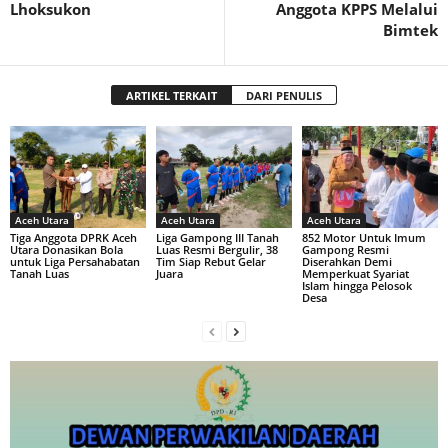
Lhoksukon
Anggota KPPS Melalui
Bimtek
ARTIKEL TERKAIT
DARI PENULIS
Aceh Utara
Aceh Utara
Aceh Utara
Tiga Anggota DPRK Aceh
Liga Gampong III Tanah
852 Motor Untuk Imum
Utara Donasikan Bola
Luas Resmi Bergulir, 38
Gampong Resmi
untuk Liga Persahabatan
Tim Siap Rebut Gelar
Diserahkan Demi
Tanah Luas
Juara
Memperkuat Syariat
Islam hingga Pelosok
Desa