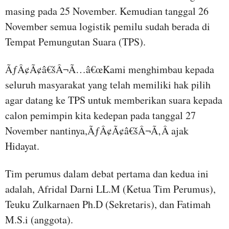
masing pada 25 November. Kemudian tanggal 26
November semua logistik pemilu sudah berada di
Tempat Pemungutan Suara (TPS).
ÃƒÂ¢Ã¢â€šÂ¬Ã…â€œKami menghimbau kepada
seluruh masyarakat yang telah memiliki hak pilih
agar datang ke TPS untuk memberikan suara kepada
calon pemimpin kita kedepan pada tanggal 27
November nantinya,ÃƒÂ¢Ã¢â€šÂ¬Ã‚Â ajak
Hidayat.
Tim perumus dalam debat pertama dan kedua ini
adalah, Afridal Darni LL.M (Ketua Tim Perumus),
Teuku Zulkarnaen Ph.D (Sekretaris), dan Fatimah
M.S.i (anggota).