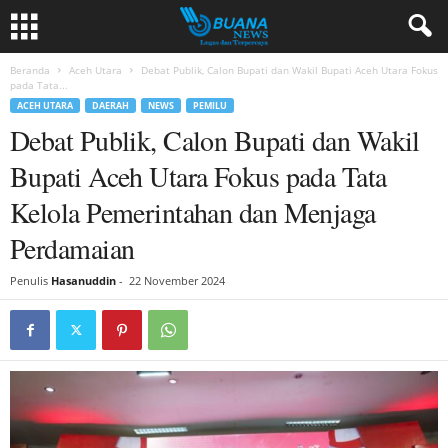
Beranda
Aceh Utara
Debat Publik, Calon Bupati dan Wakil Bupati Aceh Utara Fokus
pada Tata...
ACEH UTARA
DAERAH
NEWS
PEMILU
Debat Publik, Calon Bupati dan Wakil
Bupati Aceh Utara Fokus pada Tata
Kelola Pemerintahan dan Menjaga
Perdamaian
Penulis
Hasanuddin
-
22 November 2024