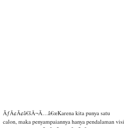
ÃƒÂ¢Ã¢â€šÂ¬Ã…â€œKarena kita punya satu
calon, maka penyampaiannya hanya pendalaman visi