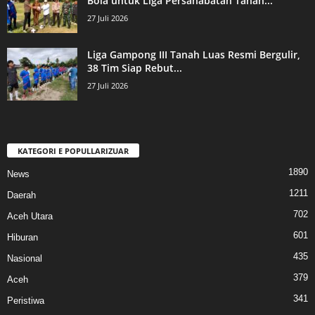
Bola untuk Liga Persahabatan Tanah...
27 Juli 2026
Liga Gampong III Tanah Luas Resmi Bergulir,
38 Tim Siap Rebut...
27 Juli 2026
KATEGORI E POPULLARIZUAR
1890
News
1211
Daerah
702
Aceh Utara
601
Hiburan
435
Nasional
379
Aceh
341
Peristiwa