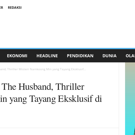
ER
REDAKSI
EKONOMI
HEADLINE
PENDIDIKAN
DUNIA
OLA
d, Thriller Misteri Namkoong Min yang Tayang Eksklusif...
The Husband, Thriller
n yang Tayang Eksklusif di