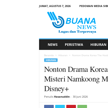
JUMAT, AGUSTUS 7, 2026
PEDOMAN MEDIA SIB
B
u
a
n
a
N
e
NEWS
PERISTIWA
HIBURAN
w
s
Beranda
Hiburan
Nonton Drama Korea The Husban
HIBURAN
Nonton Drama Korea 
Misteri Namkoong Mi
Disney+
Penulis
Hasanuddin
-
30 Juni 2026