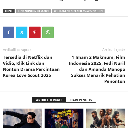
TOPIK
LINK NONTON FILM AKSI
WILD AGENT 2: PEACH ASSASSINATION
Artikulli paraprak
Artikulli tjetër
Tersedia di Netflix dan
1 Imam 2 Makmum, Film
Vidio, Klik Link dan
Indonesia 2025, Fedi Nuril
Nonton Drama Percintaan
dan Amanda Manopo
Korea Love Scout 2025
Sukses Menarik Pehatian
Penonton
ARTIKEL TERKAIT
DARI PENULIS