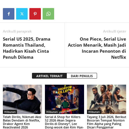
Artikulli paraprak
Artikulli tjetër
Serial US 2025, Drama
One Piece, Serial Live
Romantis Thailand,
Action Menarik, Masih Jadi
Hadirkan Kisah Cinta
Incaran Penonton di
Penuh Dilema
Netflix
ARTIKEL TERKAIT
DARI PENULIS
Hiburan
Hiburan
Hiburan
Telah Dirilis, Nikmati Aksi
Serial A Shop for Killers
Tayang 3 Juli 2026, Berikut
Balas Dendam di Netflix,
S2 2026 Akan Segera
Bocoran Tempat Nonton
Drakor Agent Kim
Dirilis di Disney+, Lee
Film Alpha yang Paling
Reactivated 2026
Dong-wook dan Kim Hye-
Dicari Penggemar