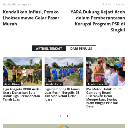
Artikulli paraprak
Artikulli tjetër
Kendalikan Inflasi, Pemko
YARA Dukung Kejati Aceh
Lhokseumawe Gelar Pasar
dalam Pemberantasan
Murah
Korupsi Program PSR di
Singkil
ARTIKEL TERKAIT
DARI PENULIS
Aceh Utara
Aceh Utara
Aceh Utara
Tiga Anggota DPRK Aceh
Liga Gampong III Tanah
852 Motor Untuk Imum
Utara Donasikan Bola
Luas Resmi Bergulir, 38
Gampong Resmi
untuk Liga Persahabatan
Tim Siap Rebut Gelar
Diserahkan Demi
Tanah Luas
Juara
Memperkuat Syariat
Islam hingga Pelosok
Desa