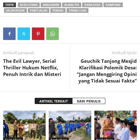
TOPIK
ACEH UTARA
ANGGARAN
BLANG PIE
DANA DESA
GAMPONG
JALAN RUSAK
PARIT JALAN
PEBAIKI
TANAH LUAS
Artikulli paraprak
Artikulli tjetër
The Evil Lawyer, Serial
Geuchik Tanjong Mesjid
Thriller Hukum Netflix,
Klarifikasi Polemik Desa:
Penuh Intrik dan Misteri
“Jangan Menggiring Opini
yang Tidak Sesuai Fakta”
ARTIKEL TERKAIT
DARI PENULIS
Aceh Utara
Aceh Utara
Aceh Utara