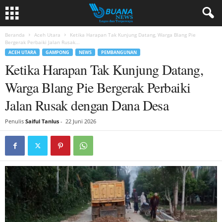
Beranda
Aceh Utara
Ketika Harapan Tak Kunjung Datang, Warga Blang Pie
Bergerak Perbaiki Jalan Rusak...
ACEH UTARA
GAMPONG
NEWS
PEMBANGUNAN
Ketika Harapan Tak Kunjung Datang,
Warga Blang Pie Bergerak Perbaiki
Jalan Rusak dengan Dana Desa
Penulis
Saiful Tanlus
-
22 Juni 2026