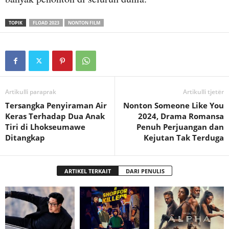
TOPIK
FLOAD 2023
NONTON FILM
Artikulli paraprak
Artikulli tjetër
Tersangka Penyiraman Air
Nonton Someone Like You
Keras Terhadap Dua Anak
2024, Drama Romansa
Tiri di Lhokseumawe
Penuh Perjuangan dan
Ditangkap
Kejutan Tak Terduga
ARTIKEL TERKAIT
DARI PENULIS