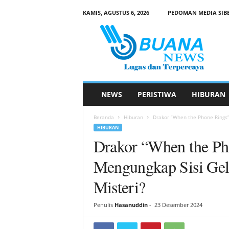
KAMIS, AGUSTUS 6, 2026
PEDOMAN MEDIA SIB
B
u
a
n
a
N
e
NEWS
PERISTIWA
HIBURAN
w
s
Beranda
Hiburan
Drakor “When the Phone Rings”
HIBURAN
Drakor “When the Ph
Mengungkap Sisi Gel
Misteri?
Penulis
Hasanuddin
-
23 Desember 2024