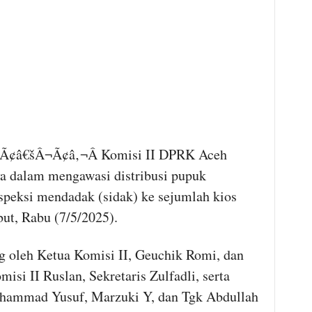
¢â€šÂ¬Ã¢â‚¬Â Komisi II DPRK Aceh
 dalam mengawasi distribusi pupuk
speksi mendadak (sidak) ke sejumlah kios
but, Rabu (7/5/2025).
g oleh Ketua Komisi II, Geuchik Romi, dan
si II Ruslan, Sekretaris Zulfadli, serta
uhammad Yusuf, Marzuki Y, dan Tgk Abdullah