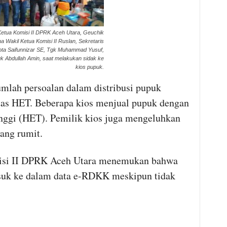
etua Komisi II DPRK Aceh Utara, Geuchik
 Wakil Ketua Komisi II Ruslan, Sekretaris
ggota Saifunnizar SE, Tgk Muhammad Yusuf,
k Abdullah Amin, saat melakukan sidak ke
kios pupuk.
mlah persoalan dalam distribusi pupuk
 atas HET. Beberapa kios menjual pupuk dengan
inggi (HET). Pemilik kios juga mengeluhkan
yang rumit.
Komisi II DPRK Aceh Utara menemukan bahwa
suk ke dalam data e-RDKK meskipun tidak