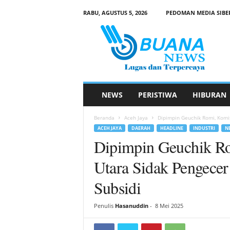
RABU, AGUSTUS 5, 2026
PEDOMAN MEDIA SIBE
B
u
a
n
a
N
e
NEWS
PERISTIWA
HIBURAN
w
s
Beranda
Aceh Jaya
Dipimpin Geuchik Romi, Komis
ACEH JAYA
DAERAH
HEADLINE
INDUSTRI
N
Dipimpin Geuchik R
Utara Sidak Pengecer
Subsidi
Penulis
Hasanuddin
-
8 Mei 2025