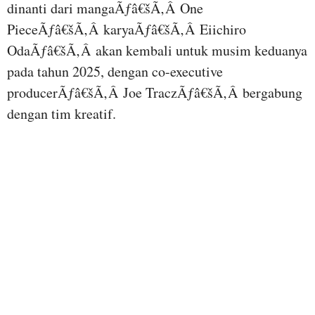
dinanti dari mangaÃƒâ€šÃ‚Â One
PieceÃƒâ€šÃ‚Â karyaÃƒâ€šÃ‚Â Eiichiro
OdaÃƒâ€šÃ‚Â akan kembali untuk musim keduanya
pada tahun 2025, dengan co-executive
producerÃƒâ€šÃ‚Â Joe TraczÃƒâ€šÃ‚Â bergabung
dengan tim kreatif.