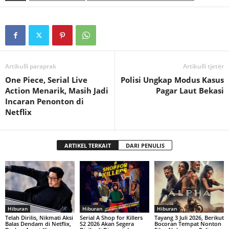
Artikulli paraprak
Artikulli tjetër
One Piece, Serial Live
Polisi Ungkap Modus Kasus
Action Menarik, Masih Jadi
Pagar Laut Bekasi
Incaran Penonton di
Netflix
ARTIKEL TERKAIT
DARI PENULIS
Hiburan
Hiburan
Hiburan
Telah Dirilis, Nikmati Aksi
Serial A Shop for Killers
Tayang 3 Juli 2026, Berikut
Balas Dendam di Netflix,
S2 2026 Akan Segera
Bocoran Tempat Nonton