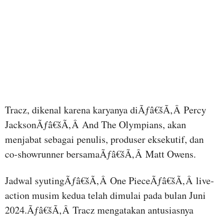
Tracz, dikenal karena karyanya diÃƒâ€šÃ‚Â Percy
JacksonÃƒâ€šÃ‚Â And The Olympians, akan
menjabat sebagai penulis, produser eksekutif, dan
co-showrunner bersamaÃƒâ€šÃ‚Â Matt Owens.
Jadwal syutingÃƒâ€šÃ‚Â One PieceÃƒâ€šÃ‚Â live-
action musim kedua telah dimulai pada bulan Juni
2024.Ãƒâ€šÃ‚Â Tracz mengatakan antusiasnya