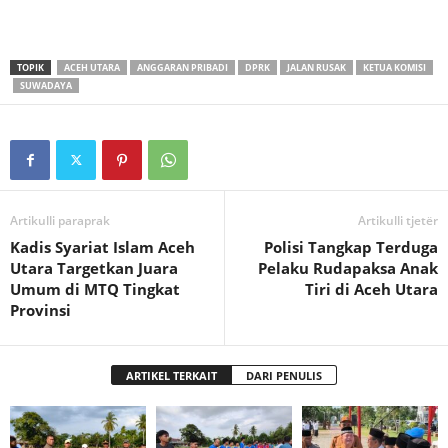
TOPIK
ACEH UTARA
ANGGARAN PRIBADI
DPRK
JALAN RUSAK
KETUA KOMISI
SUWADAYA
Artikulli paraprak
Artikulli tjetër
Kadis Syariat Islam Aceh
Polisi Tangkap Terduga
Utara Targetkan Juara
Pelaku Rudapaksa Anak
Umum di MTQ Tingkat
Tiri di Aceh Utara
Provinsi
ARTIKEL TERKAIT
DARI PENULIS