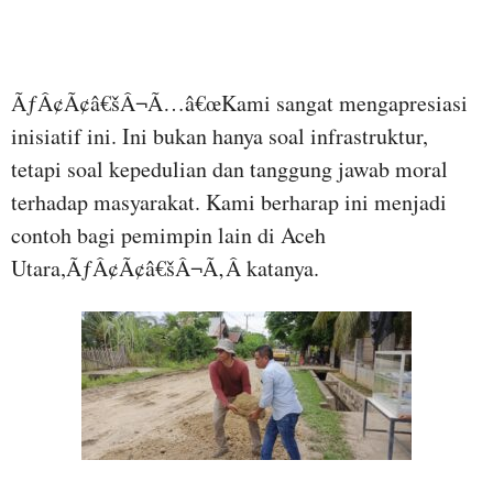
ÃƒÂ¢Ã¢â€šÂ¬Ã…â€œKami sangat mengapresiasi
inisiatif ini. Ini bukan hanya soal infrastruktur,
tetapi soal kepedulian dan tanggung jawab moral
terhadap masyarakat. Kami berharap ini menjadi
contoh bagi pemimpin lain di Aceh
Utara,ÃƒÂ¢Ã¢â€šÂ¬Ã‚Â katanya.