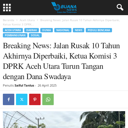
Beranda
Aceh Utara
Breaking News: Jalan Rusak 10 Tahun Akhirnya Diperbaiki,
Ketua Komisi 3 DPRK...
ACEH UTARA
DAERAH
DUNIA
NASIONAL
NEWS
PEDULI BENCANA
PEMBANGUNAN
SOSIAL
Breaking News: Jalan Rusak 10 Tahun
Akhirnya Diperbaiki, Ketua Komisi 3
DPRK Aceh Utara Turun Tangan
dengan Dana Swadaya
Penulis
Saiful Tanlus
-
26 April 2025