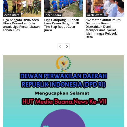
Aceh Utara
Aceh Utara
Aceh Utara
Tiga Anggota DPRK Aceh
Liga Gampong III Tanah
852 Motor Untuk Imum
Utara Donasikan Bola
Luas Resmi Bergulir, 38
Gampong Resmi
untuk Liga Persahabatan
Tim Siap Rebut Gelar
Diserahkan Demi
Tanah Luas
Juara
Memperkuat Syariat
Islam hingga Pelosok
Desa