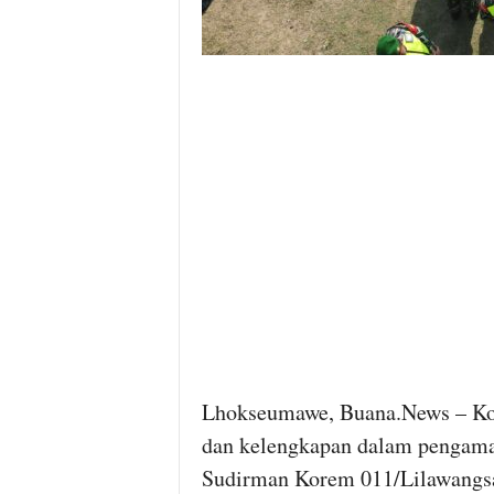
Lhokseumawe, Buana.News
– Ko
dan kelengkapan dalam pengama
Sudirman Korem 011/Lilawangsa