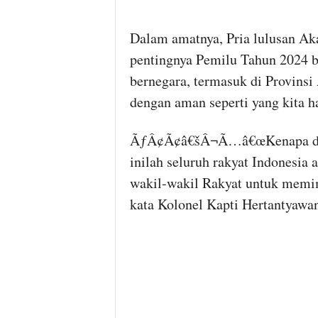
Dalam amatnya, Pria lulusan Ak
pentingnya Pemilu Tahun 2024 b
bernegara, termasuk di Provinsi
dengan aman seperti yang kita 
ÃƒÂ¢Ã¢â€šÂ¬Ã…â€œKenapa dikat
inilah seluruh rakyat Indonesia
wakil-wakil Rakyat untuk mem
kata Kolonel Kapti Hertantyawan