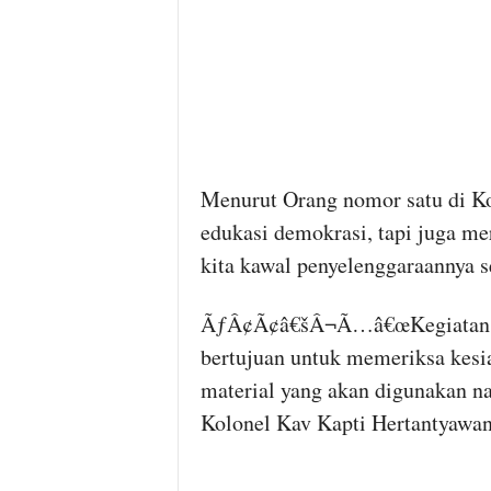
Menurut Orang nomor satu di Ko
edukasi demokrasi, tapi juga me
kita kawal penyelenggaraannya s
ÃƒÂ¢Ã¢â€šÂ¬Ã…â€œKegiatan Ge
bertujuan untuk memeriksa kesi
material yang akan digunakan 
Kolonel Kav Kapti Hertantyawan