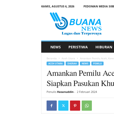
KAMIS, AGUSTUS 6, 2026
PEDOMAN MEDIA SIB
B
u
a
n
a
N
e
NEWS
PERISTIWA
HIBURAN
w
s
Beranda
Aceh Utara
Amankan Pemilu Aceh, Kore
ACEH UTARA
DAERAH
NEWS
PEMILU
Amankan Pemilu Ace
Siapkan Pasukan Kh
Penulis
Hasanuddin
-
2 Februari 2024