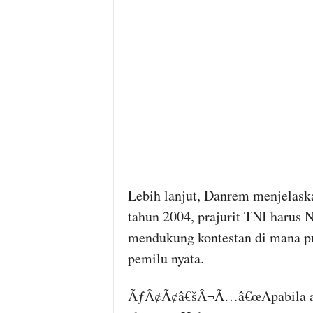
Lebih lanjut, Danrem menjelask
tahun 2004, prajurit TNI harus
mendukung kontestan di mana pu
pemilu nyata.
ÃƒÂ¢Ã¢â€šÂ¬Ã…â€œApabila ada 