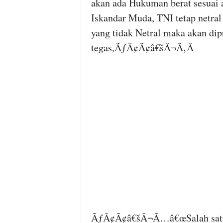
akan ada Hukuman berat sesuai 
Iskandar Muda, TNI tetap netral 
yang tidak Netral maka akan di
tegas,ÃƒÂ¢Ã¢â€šÂ¬Ã‚Â
ÃƒÂ¢Ã¢â€šÂ¬Ã…â€œSalah satun