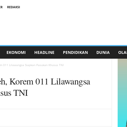
ER
REDAKSI
EKONOMI
HEADLINE
PENDIDIKAN
DUNIA
OLA
m 011 Lilawangsa Siapkan Pasukan Khusus TNI
h, Korem 011 Lilawangsa
usus TNI