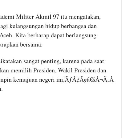
ademi Militer Akmil 97 itu mengatakan,
agi kelangsungan hidup berbangsa dan
 Aceh.
Kita berharap dapat berlangsung
harapkan bersama.
akan sangat penting, karena pada saat
 akan memilih Presiden, Wakil Presiden dan
impin kemajuan negeri ini,ÃƒÂ¢Ã¢â€šÂ¬Ã‚Â
.