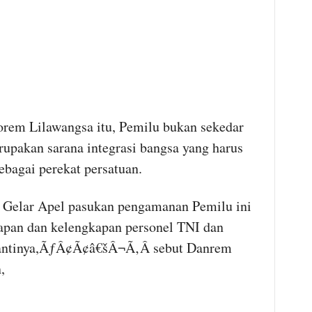
rem Lilawangsa itu, Pemilu bukan sekedar
rupakan sarana integrasi bangsa yang harus
ebagai perekat persatuan.
lar Apel pasukan pengamanan Pemilu ini
apan dan kelengkapan personel TNI dan
nantinya,ÃƒÂ¢Ã¢â€šÂ¬Ã‚Â sebut Danrem
,