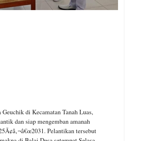
 Geuchik di Kecamatan Tanah Luas,
ilantik dan siap mengemban amanah
25Ã¢â‚¬â€œ2031. Pelantikan tersebut
makna di Balai Desa setempat Selasa