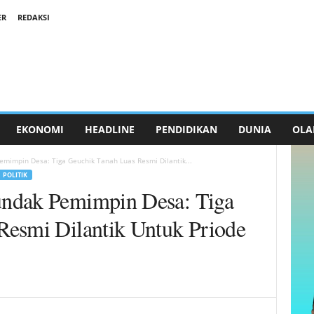
ER
REDAKSI
EKONOMI
HEADLINE
PENDIDIKAN
DUNIA
OLA
mimpin Desa: Tiga Geuchik Tanah Luas Resmi Dilantik...
POLITIK
ndak Pemimpin Desa: Tiga
Resmi Dilantik Untuk Priode