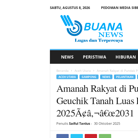
SABTU, AGUSTUS 8, 2026
PEDOMAN MEDIA SIB
B
u
a
n
a
N
e
NEWS
PERISTIWA
HIBURAN
w
s
Beranda
Aceh Utara
Amanah Rakyat di Pundak Pe
ACEH UTARA
GAMPONG
NEWS
PELANTIKAN
Amanah Rakyat di Pu
Geuchik Tanah Luas 
2025Ã¢â‚¬â€œ2031
Penulis
Saiful Tanlus
-
30 Oktober 2025