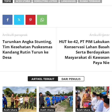
TOPIK
ACEH UTARA
KORSLETING LISTRIK
LANGKAHAN
RUMAH TERBAKAR
Artikulli paraprak
Artikulli tjetër
Turunkan Angka Stunting,
HUT ke-42, PT PIM Lakukan
Tim Kesehatan Puskesmas
Konservasi Lahan Basah
Kandang Rutin Turun ke
Serta Berdayakan
Desa
Masyarakat di Kawasan
Paya Nie
ARTIKEL TERKAIT
DARI PENULIS
Aceh Utara
Aceh Utara
Aceh Utara