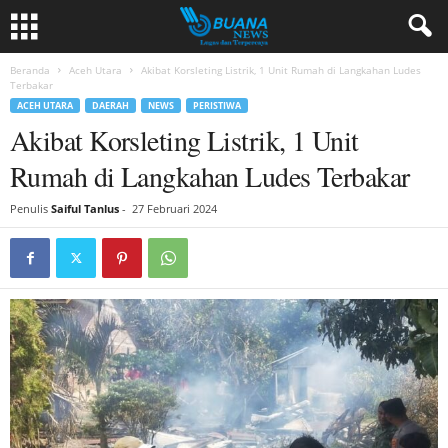
Beranda
Aceh Utara
Akibat Korsleting Listrik, 1 Unit Rumah di Langkahan Ludes
Terbakar
ACEH UTARA
DAERAH
NEWS
PERISTIWA
Akibat Korsleting Listrik, 1 Unit
Rumah di Langkahan Ludes Terbakar
Penulis
Saiful Tanlus
-
27 Februari 2024