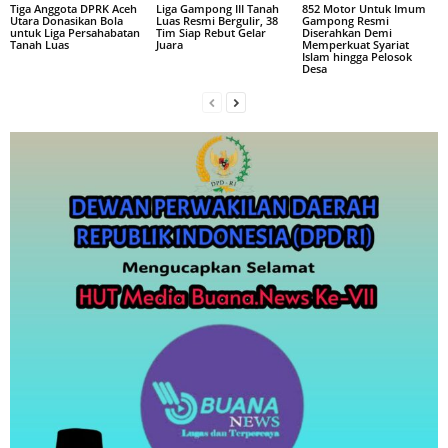
Tiga Anggota DPRK Aceh
Liga Gampong III Tanah
852 Motor Untuk Imum
Utara Donasikan Bola
Luas Resmi Bergulir, 38
Gampong Resmi
untuk Liga Persahabatan
Tim Siap Rebut Gelar
Diserahkan Demi
Tanah Luas
Juara
Memperkuat Syariat
Islam hingga Pelosok
Desa